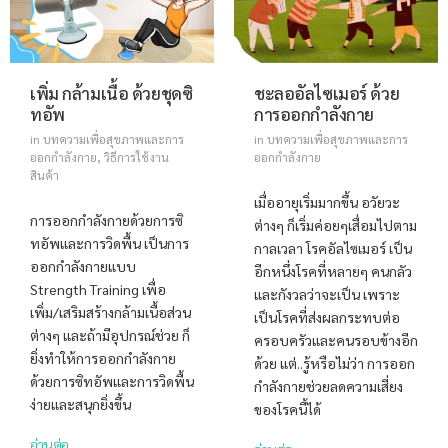
เพิ่ม กล้ามเนื้อ ด้วยชุดซิ
ชะลออัลไซเมอร์ ด้วย
ทอัพ
การออกกำลังกาย
in
บทความเพื่อสุขภาพและการ
in
บทความเพื่อสุขภาพและการ
ออกกำลังกาย
,
วิธีการใช้งาน
ออกกำลังกาย
สินค้า
เมื่ออายุเริ่มมากขึ้น อวัยวะ
การออกกำลังกายด้วยการซิ
ต่างๆ ก็เริ่มค่อยๆเสื่อมไปตาม
ทอัพและการวิดพื้น เป็นการ
กาลเวลา โรคอัลไซเมอร์ เป็น
ออกกำลังกายแบบ
อีกหนึ่งโรคที่หลายๆ คนกลัว
Strength Training เพื่อ
และกังวลว่าจะเป็น เพราะ
เพิ่ม/เสริมสร้างกล้ามเนื้อส่วน
เป็นโรคที่ส่งผลกระทบต่อ
ต่างๆ และถ้ามีอุปกรณ์ช่วย ก็
ครอบครัวและคนรอบข้างอีก
ยิ่งทำให้การออกกำลังกาย
ด้วย แต่..รู้หรือไม่ว่า การออก
ด้วยการซิทอัพและการวิดพื้น
กำลังกายช่วยลดความเสี่ยง
ง่ายและสนุกยิ่งขึ้น
ของโรคนี้ได้
อ่านต่อ