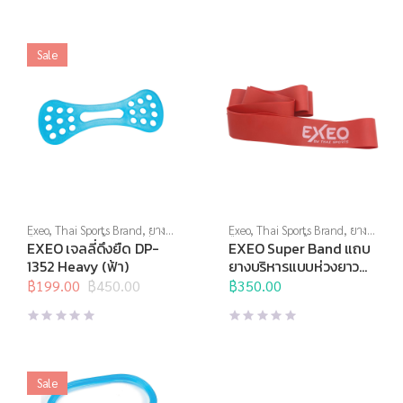
฿550.00.
฿275.00.
Sale
Exeo
,
Thai Sports Brand
,
ยาง
Exeo
,
Thai Sports Brand
,
ยาง
ยืด
,
สร้างกล้ามเนื้อ
,
สินค้าล็อต
ยืด
,
สร้างกล้ามเนื้อ
,
อุปกรณ์
EXEO เจลลี่ดึงยืด DP-
EXEO Super Band แถบ
สุดท้าย
,
อุปกรณ์คลายกล้ามเนื้อ
,
บริหารกาย
,
อุปกรณ์ยืดเหยียด
1352 Heavy (ฟ้า)
ยางบริหารแบบห่วงยาว
อุปกรณ์บริหารกาย
,
อุปกรณ์ยืด
0.8มม.
เหยียด
฿
199.00
฿
450.00
฿
350.00
Original
Current
price
price
was:
is:
฿450.00.
฿199.00.
Sale