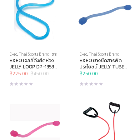
Exeo
,
Thai Sports Brand
,
ยาง
Exeo
,
Thai Sports Brand
,
ยืด
,
สร้างกล้ามเนื้อ
,
สินค้าล็อต
บริหารมือ
,
ยางยืด
,
สร้างกล้าม
EXEO เจลลี่ดึงยืดห่วง
EXEO ยางยืดสารพัด
สุดท้าย
,
อุปกรณ์คลายกล้ามเนื้อ
,
เนื้อ
,
อุปกรณ์คลายกล้ามเนื้อ
,
JELLY LOOP DP-1353
ประโยชน์ JELLY TUBE
อุปกรณ์บริหารกาย
,
อุปกรณ์ยืด
อุปกรณ์บริหารกาย
,
อุปกรณ์ยืด
HEAVY (ฟ้า)
DP-0936 Medium (ฟ้า)
เหยียด
฿
225.00
,
อุปกรณ์เพื่อสุขภาพ
฿
450.00
เหยียด
฿
250.00
,
อุปกรณ์สุขภาพเพื่อผู้สูง
Original
Current
วัย
,
อุปกรณ์เพื่อสุขภาพ
price
price
was:
is:
฿450.00.
฿225.00.