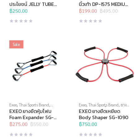
เนื้อ
,
อุปกรณ์คลายกล้ามเนื้อ
,
สุดท้าย
,
อุปกรณ์คลายกล้ามเนื้อ
,
ประโยชน์ JELLY TUBE
นิ้วเท้า DP-1575 MEDIUM
อุปกรณ์บริหารกาย
,
อุปกรณ์ยืด
อุปกรณ์บริหารกาย
,
อุปกรณ์ยืด
DP-0936 HEAVY
(ส้ม)
เหยียด
฿
250.00
,
อุปกรณ์เพื่อสุขภาพ
เหยียด
฿
199.00
,
อุปกรณ์เพื่อสุขภาพ
฿
495.00
Original
Current
(เขียว)
price
price
was:
is:
฿495.00.
฿199.00.
Sale
Exeo
,
Thai Sports Brand
,
Exeo
,
Thai Sports Brand
,
ยาง
บริหารแกนกลางลำตัว
,
ยางยืด
,
ยืด
,
สร้างกล้ามเนื้อ
,
อุปกรณ์ยืด
EXEO ยางยืดหุ้มโฟม
EXEO ยางยืดเหยียด
สร้างกล้ามเนื้อ
,
สินค้าล็อต
เหยียด
Foam Expander SG-
Body Shaper SG-1090
สุดท้าย
,
อุปกรณ์บริหารกาย
,
1043
อุปกรณ์ยืดเหยียด
฿
275.00
฿
550.00
,
อุปกรณ์เพื่อ
฿
750.00
Original
Current
สุขภาพ
price
price
was:
is: