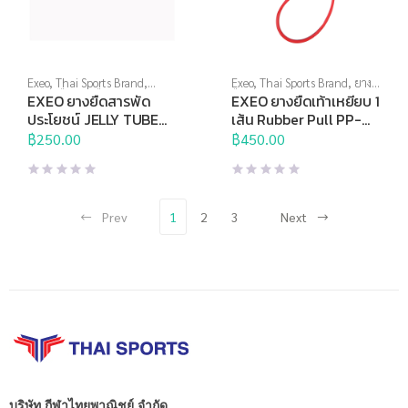
Exeo
,
Thai Sports Brand
,
Exeo
,
Thai Sports Brand
,
ยาง
บริหารมือ
,
ยางยืด
,
สร้างกล้าม
ยืด
,
อุปกรณ์บริหารกาย
,
อุปกรณ์
EXEO ยางยืดสารพัด
EXEO ยางยืดเท้าเหยียบ 1
เนื้อ
,
อุปกรณ์คลายกล้ามเนื้อ
,
ยืดเหยียด
,
อุปกรณ์เพื่อสุขภาพ
ประโยชน์ JELLY TUBE
เส้น Rubber Pull PP-
อุปกรณ์บริหารกาย
,
อุปกรณ์ยืด
DP-0936 Light (ชมพู)
0994
เหยียด
฿
250.00
,
อุปกรณ์สุขภาพเพื่อผู้สูง
฿
450.00
วัย
,
อุปกรณ์เพื่อสุขภาพ
Prev
1
2
3
Next
บริษัท กีฬาไทยพาณิชย์ จำกัด