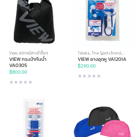
View
,
อุปกรณ์ทางน้ำอื่นๆ
Tabata
,
Thai Sports Brand
,
View
,
กีฬาทางน้ำ
,
อุปกรณ์ทาง
VIEW กระเป๋ากันน้ำ
VIEW ยางอุดหู VA1201A
น้ำอื่นๆ
VA0305
฿
290.00
฿
800.00