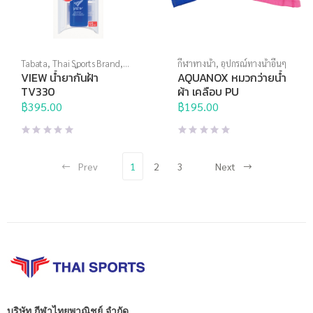
Tabata
,
Thai Sports Brand
,
กีฬาทางน้ำ
,
อุปกรณ์ทางน้ำอื่นๆ
View
,
กีฬาทางน้ำ
,
อุปกรณ์ทาง
VIEW น้ำยากันฝ้า
AQUANOX หมวกว่ายน้ำ
น้ำอื่นๆ
TV330
ผ้า เคลือบ PU
฿
395.00
฿
195.00
Prev
1
2
3
Next
บริษัท กีฬาไทยพาณิชย์ จำกัด