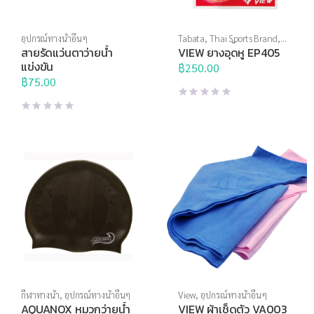
อุปกรณ์ทางน้ำอื่นๆ
Tabata
,
Thai Sports Brand
,
View
,
กีฬาทางน้ำ
,
อุปกรณ์ทาง
สายรัดแว่นตาว่ายน้ำ
VIEW ยางอุดหู EP405
น้ำอื่นๆ
แข่งขัน
฿
250.00
฿
75.00
กีฬาทางน้ำ
,
อุปกรณ์ทางน้ำอื่นๆ
View
,
อุปกรณ์ทางน้ำอื่นๆ
AQUANOX หมวกว่ายน้ำ
VIEW ผ้าเช็ดตัว VA003