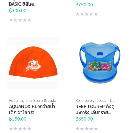
BASIC ซิลิโคน
฿
750.00
฿
300.00
Aquanox
,
Thai Sports Brand
,
Reef Tourer
,
Tabata
,
Thai
กีฬาทางน้ำ
,
อุปกรณ์ทางน้ำอื่นๆ
Sports Brand
,
กีฬาทางน้ำ
,
AQUANOX หมวกว่ายน้ำ
REEF TOURER ถังดู
อุปกรณ์ทางน้ำอื่นๆ
เด็ก ผ้าไลครา
ปะการัง เล่นทราย
RA0506
฿
150.00
฿
650.00