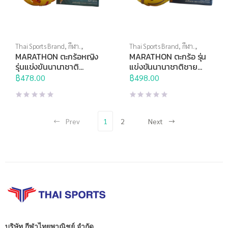
Thai Sports Brand
,
กีฬา
Thai Sports Brand
,
กีฬา
ประเภททีม
,
ตะกร้อ
,
บอลอื่นๆ
ประเภททีม
,
ตะกร้อ
,
บอลอื่นๆ
MARATHON ตะกร้อหญิง
MARATHON ตะกร้อ รุ่น
รุ่นแข่งขันนานาชาติ
แข่งขันนานาชาติชาย
MT909
MT908
฿
478.00
฿
498.00
Prev
1
2
Next
บริษัท กีฬาไทยพาณิชย์ จำกัด