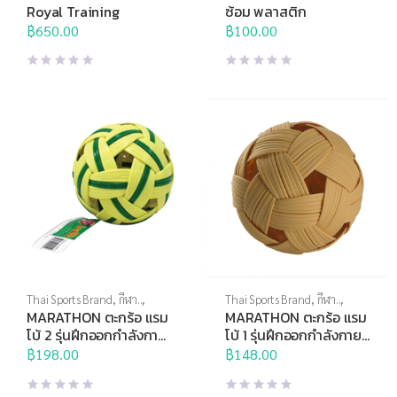
บอลอื่นๆ
Royal Training
ซ้อม พลาสติก
฿
650.00
฿
100.00
Thai Sports Brand
,
กีฬา
Thai Sports Brand
,
กีฬา
ประเภททีม
,
ตะกร้อ
,
บอลอื่นๆ
ประเภททีม
,
ตะกร้อ
,
บอลอื่นๆ
MARATHON ตะกร้อ แรม
MARATHON ตะกร้อ แรม
โบ้ 2 รุ่นฝึกออกกำลังกาย
โบ้ 1 รุ่นฝึกออกกำลังกาย
ทั่วไป เซปักเด็กโต
ทั่วไป เซปักเด็กเล็ก
฿
198.00
฿
148.00