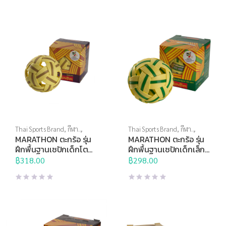
Thai Sports Brand
,
กีฬา
Thai Sports Brand
,
กีฬา
ประเภททีม
,
ตะกร้อ
,
บอลอื่นๆ
ประเภททีม
,
ตะกร้อ
,
บอลอื่นๆ
MARATHON ตะกร้อ รุ่น
MARATHON ตะกร้อ รุ่น
ฝึกพื้นฐานเซปักเด็กโต
ฝึกพื้นฐานเซปักเด็กเล็ก
MT102
MT101
฿
318.00
฿
298.00