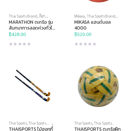
Thai Sports Brand
,
กีฬา
Mikasa
,
Thai Sports Brand
,
ประเภททีม
,
ตะกร้อ
,
บอลอื่นๆ
กีฬาประเภททีม
,
ลูกบอล
,
MARATHON ตะกร้อ รุ่น
MIKASA แฮนด์บอล
แฮนด์บอล
สันทนาการลอดห่วงทั่วไป
4000
MT301
฿
428.00
฿
520.00
Thai Sports
,
Thai Sports
Thai Sports
,
Thai Sports
Brand
,
กีฬาประเภททีม
,
ฮอกกี้
Brand
,
กีฬาประเภททีม
,
ตะกร้อ
,
THAISPORTS ไม้ฮอกกี้
THAISPORTS ตะกร้อฝึก