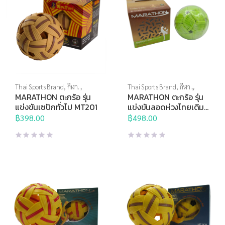
Thai Sports Brand
,
กีฬา
Thai Sports Brand
,
กีฬา
ประเภททีม
,
ตะกร้อ
,
บอลอื่นๆ
ประเภททีม
,
ตะกร้อ
,
บอลอื่นๆ
MARATHON ตะกร้อ รุ่น
MARATHON ตะกร้อ รุ่น
แข่งขันเซปักทั่วไป MT201
แข่งขันลอดห่วงไทยเดิม
MT250
฿
398.00
฿
498.00