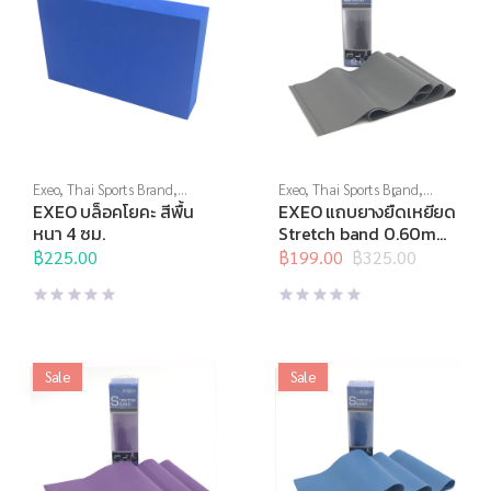
Exeo
,
Thai Sports Brand
,
Exeo
,
Thai Sports Brand
,
อุปกรณ์บริหารกาย
,
โยคะ และพิ
อุปกรณ์คลายกล้ามเนื้อ
,
อุปกรณ์
EXEO บล็อคโยคะ สีพื้น
EXEO แถบยางยืดเหยียด
ลาทิสต์
ยืดเหยียด
,
อุปกรณ์เพื่อสุขภาพ
,
หนา 4 ซม.
Stretch band 0.60mm.
โยคะ และพิลาทิสต์
สีเทา
฿
225.00
฿
199.00
฿
325.00
Original
Current
price
price
was:
is:
฿325.00.
฿199.00.
Sale
Sale