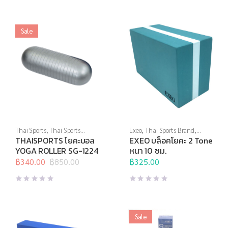
฿1,150.00.
฿460.00.
Sale
Thai Sports
,
Thai Sports
Exeo
,
Thai Sports Brand
,
Brand
,
บริหารแกนกลางลำตัว
,
อุปกรณ์บริหารกาย
,
โยคะ และพิ
THAISPORTS โยคะบอล
EXEO บล็อคโยคะ 2 Tone
สินค้าล็อตสุดท้าย
,
อุปกรณ์
ลาทิสต์
YOGA ROLLER SG-1224
หนา 10 ซม.
บริหารกาย
,
โยคะ และพิลาทิสต์
฿
340.00
฿
850.00
฿
325.00
Original
Current
price
price
was:
is:
฿850.00.
฿340.00.
Sale