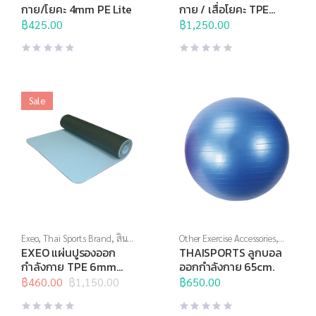
ลาทิสต์
ลาทิสต์
กาย/โยคะ 4mm PE Lite
กาย / เสื่อโยคะ TPE
2Tone 6 มม. AB8001
฿
425.00
฿
1,250.00
Sale
Exeo
,
Thai Sports Brand
,
สิน
Other Exercise Accessories
,
ค้าล็อตสุดท้าย
,
อุปกรณ์บริหาร
Thai Sports
,
Thai Sports
EXEO แผ่นปูรองออก
THAISPORTS ลูกบอล
กาย
,
โยคะ และพิลาทิสต์
Brand
,
บริหารแกนกลางลำตัว
,
กำลังกาย TPE 6mm
ออกกำลังกาย 65cm.
อุปกรณ์บริหารกาย
,
โยคะ และพิ
2Tone
฿
460.00
฿
1,150.00
ลาทิสต์
฿
650.00
Original
Current
price
price
was:
is: