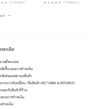
price
price
(
0
Reviews )
(
0
Reviews )
was:
is:
0.
0.
฿325.00.
฿199.00.
ext
่วยเหลือ
ถามที่พบบ่อย
รสั่งซื้อ และการชำระเงิน
รจัดส่งและสถานะสินค้า
ยบายการรับเปลี่ยน / คืนสินค้า (RETURNS & REFUNDS)
ิกและรับสินค้าที่ร้าน
องทางการชำระเงิน
้งชำระเงิน