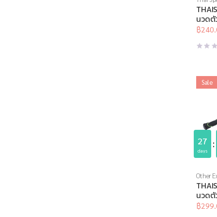
อุปกรณ์
THAIS
นวด
,
อุ
นวดตั
อุปกรณ์เ
MC-H
฿
240.
Origina
Curren
price
price
was:
is:
฿600.0
฿240.0
Sale
27
days
Other Ex
Thai Sp
THAIS
อุปกรณ์
นวดตั
สุขภาพเพื
กลาง+
฿
299.
Origina
Curren