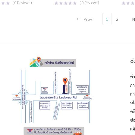
price
price
price
price
(
0
Reviews )
(
0
Reviews )
was:
is:
was:
is:
0.
0.
฿400.00.
฿249.00.
฿500.0
฿299.0
Prev
1
2
N
ช
คำ
กา
กา
นโ
คล
ช่
แจ