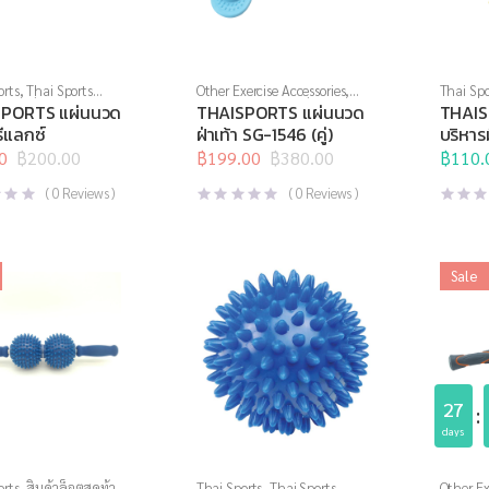
orts
,
Thai Sports
Other Exercise Accessories
,
Thai Spo
สินค้าล็อตสุดท้าย
,
Thai Sports
,
สินค้าล็อตสุดท้าย
,
Brand
,
บ
PORTS แผ่นนวด
THAISPORTS แผ่นนวด
THAIS
คลายกล้ามเนื้อ
,
อุปกรณ์
อุปกรณ์คลายกล้ามเนื้อ
,
อุปกรณ์
คลายกล้า
รีแลกซ์
ฝ่าเท้า SG-1546 (คู่)
บริหาร
ปกรณ์เพื่อสุขภาพ
นวด
,
อุปกรณ์บริหารกาย
,
อุปกรณ์
05 (คู่)
0
฿
200.00
อุปกรณ์เพื่อสุขภาพ
฿
199.00
฿
380.00
สุขภาพเพื
฿
110.
l
t
Original
Current
สุขภาพ
price
price
(
0
Reviews )
(
0
Reviews )
was:
is:
0.
.
฿380.00.
฿199.00.
Sale
27
days
orts
,
สินค้าล็อตสุดท้าย
,
Thai Sports
,
Thai Sports
Other Ex