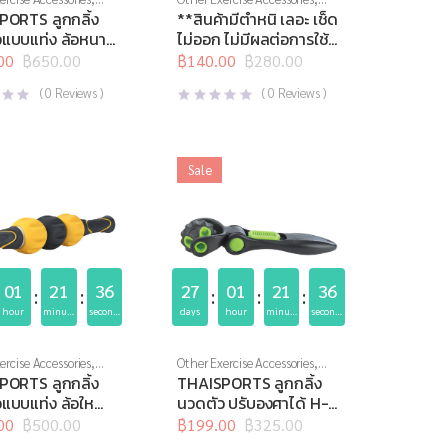
rts
,
อุปกรณ์คลาย
Thai Sports
,
Thai Sports
PORTS ลูกกลิ้ง
**สินค้ามีตำหนิ เลอะ เช็ด
อ
,
อุปกรณ์นวด
,
อุปกรณ์
Brand
,
สินค้าล็อตสุดท้าย
,
วแบบแท่ง ล้อหนาม
ไม่ออก ไม่มีผลต่อการใช้
าย
,
อุปกรณ์สุขภาพเพื่อ
อุปกรณ์คลายกล้ามเนื้อ
,
อุปกรณ์
0
งาน, SALE 50%**
00
฿
650.00
นวด
฿
140.00
,
อุปกรณ์บริหารกาย
฿
280.00
,
l
t
Original
Current
อุปกรณ์สุขภาพเพื่อผู้สูงวัย
,
ลูกบอลนวดตัว H-1331
price
price
อุปกรณ์เพื่อสุขภาพ
(
0
Reviews )
(
0
Reviews )
ทรงถั่ว
was:
is:
0.
0.
฿280.00.
฿140.00.
Sale
01
21
36
27
01
21
36
hour
minutes
seconds
days
hour
minutes
seconds
ercise Accessories
,
Other Exercise Accessories
,
rts
,
อุปกรณ์นวด
,
Thai Sports
,
อุปกรณ์นวด
,
PORTS ลูกกลิ้ง
THAISPORTS ลูกกลิ้ง
บริหารกาย
,
อุปกรณ์
อุปกรณ์บริหารกาย
,
อุปกรณ์
แบบแท่ง ล้อใหญ่
นวดตัว ปรับองศาได้ H-
่อผู้สูงวัย
สุขภาพเพื่อผู้สูงวัย
4
1424
00
฿
500.00
฿
199.00
฿
325.00
l
t
Original
Current