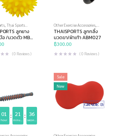
rts
,
Thai Sports
Other Exercise Accessories
,
ริหารมือ
,
อุปกรณ์
Thai Sports
,
อุปกรณ์นวด
,
PORTS ลูกยาง
THAISPORTS ลูกกลิ้ง
มเนื้อ
,
อุปกรณ์นวด
,
อุปกรณ์บริหารกาย
,
อุปกรณ์
มือ /นวดตัว MBC-
นวดขา/ฝ่าเท้า ABM027
บริหารกาย
,
อุปกรณ์
สุขภาพเพื่อผู้สูงวัย
่อผู้สูงวัย
00
,
อุปกรณ์เพื่อ
฿
300.00
(
0
Reviews )
(
0
Reviews )
Sale
New
01
21
36
hour
minutes
seconds
ercise Accessories
,
Other Exercise Accessories
,