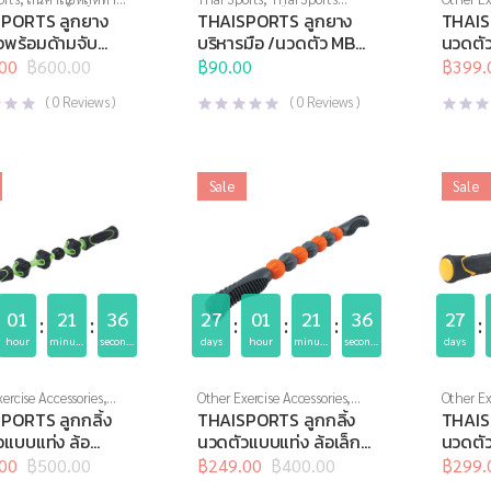
คลายกล้ามเนื้อ
,
อุปกรณ์
Brand
,
บริหารมือ
,
อุปกรณ์
Thai Spo
PORTS ลูกยาง
THAISPORTS ลูกยาง
THAIS
ปกรณ์บริหารกาย
,
คลายกล้ามเนื้อ
,
อุปกรณ์นวด
,
กล้ามเนื้
วพร้อมด้ามจับ
บริหารมือ /นวดตัว MBC-
นวดตั
พื่อสุขภาพ
อุปกรณ์บริหารกาย
,
อุปกรณ์
บริหารก
01
07 (อัน)
H-143
00
฿
600.00
สุขภาพเพื่อผู้สูงวัย
฿
90.00
,
อุปกรณ์เพื่อ
ผู้สูงวัย
฿
399.
l
t
Origina
Curren
สุขภาพ
price
price
(
0
Reviews )
(
0
Reviews )
was:
is:
0.
0.
฿650.0
฿399.0
Sale
Sale
01
21
36
27
01
21
36
27
hour
minutes
seconds
days
hour
minutes
seconds
days
ercise Accessories
,
Other Exercise Accessories
,
Other Ex
orts
,
อุปกรณ์นวด
,
Thai Sports
,
อุปกรณ์นวด
,
Thai Spo
PORTS ลูกกลิ้ง
THAISPORTS ลูกกลิ้ง
THAIS
บริหารกาย
,
อุปกรณ์
อุปกรณ์บริหารกาย
,
อุปกรณ์
อุปกรณ์
วแบบแท่ง ล้อ
นวดตัวแบบแท่ง ล้อเล็ก
นวดตัว
่อผู้สูงวัย
สุขภาพเพื่อผู้สูงวัย
สุขภาพเพื
เล็ก H-1423
H-1485
H-148
00
฿
500.00
฿
249.00
฿
400.00
฿
299.
l
t
Original
Current
Origina
Curren