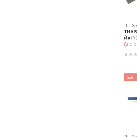
Thai Sp
Brand
,
THAIS
อุปกรณ์
ฝ่าเท้า
นวด
,
อุ
฿
80.0
Origina
Curren
price
price
was:
is:
฿200.0
฿80.00
Sale
Thai Sp