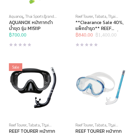
Aquanox
,
Thai Sports Brand
,
Reef Tourer
,
Tabata
,
Thai
กีฬาทางน้ำ
,
หน้ากากดำน้ำ
,
Sports Brand
,
กีฬาทางน้ำ
,
AQUANOX หน้ากากดำ
**Clearance Sale 40%,
อุปกรณ์ดำน้ำ
หน้ากากดำน้ำ
,
อุปกรณ์ดำน้ำ
น้ำชุด รุ่น M1511P
แพ็คชำรุด** REEF
TOURER หน้ากากดำน้ำ
฿
700.00
฿
840.00
฿
1,400.00
Original
Current
ชุดเด็ก รุ่น RC0202
price
price
was:
is:
฿1,400.00.
฿840.00.
Sale
Reef Tourer
,
Tabata
,
Thai
Reef Tourer
,
Tabata
,
Thai
Sports Brand
,
กีฬาทางน้ำ
,
Sports Brand
,
กีฬาทางน้ำ
,
REEF TOURER หน้ากาก
REEF TOURER หน้ากาก