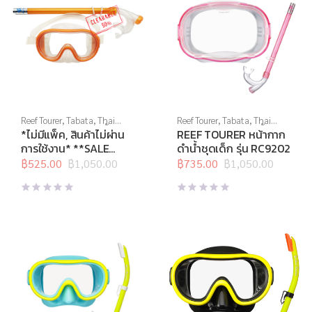
Reef Tourer
,
Tabata
,
Thai
Reef Tourer
,
Tabata
,
Thai
Sports Brand
,
กีฬาทางน้ำ
,
สิน
Sports Brand
,
กีฬาทางน้ำ
,
*ไม่มีแพ็ค, สินค้าไม่ผ่าน
REEF TOURER หน้ากาก
ค้าล็อตสุดท้าย
,
หน้ากากดำน้ำ
,
หน้ากากดำน้ำ
,
อุปกรณ์ดำน้ำ
การใช้งาน* **SALE
ดำน้ำชุดเด็ก รุ่น RC9202
อุปกรณ์ดำน้ำ
50%** TABATA
฿
525.00
฿
1,050.00
฿
735.00
฿
1,050.00
Original
Current
Original
Current
หน้ากากดำน้ำชุดพร้อม
price
price
price
price
ท่อหายใจ สำหรับเด็ก รุ่น
was:
is:
was:
is:
RC1209J แถมถุงตาข่าย
฿1,050.00.
฿525.00.
฿1,050.00.
฿735.00.
ใส่หน้ากาก