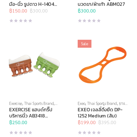
อุปกรณ์คลายกล้ามเนื้อ
,
อุปกรณ์
อุปกรณ์บริหารกาย
,
อุปกรณ์
มือ-นิ้ว รูปดาว H-1404
นวดขา/ฝ่าเท้า ABM027
บริหารกาย
,
อุปกรณ์ยืดเหยียด
,
สุขภาพเพื่อผู้สูงวัย
Medium สีส้ม
อุปกรณ์สุขภาพเพื่อผู้สูงวัย
฿
150.00
฿
300.00
฿
300.00
Original
Current
price
price
was:
is:
฿300.00.
฿150.00.
Sale
Exercise
,
Thai Sports Brand
,
Exeo
,
Thai Sports Brand
,
ยาง
บริหารมือ
,
อุปกรณ์บริหารกาย
,
ยืด
,
สร้างกล้ามเนื้อ
,
สินค้าล็อต
EXERCISE แฮนด์กริ๊ป
EXEO เจลลี่ดึงยืด DP-
อุปกรณ์สุขภาพเพื่อผู้สูงวัย
สุดท้าย
,
อุปกรณ์คลายกล้ามเนื้อ
,
บริหารนิ้ว AB3418
1252 Medium (ส้ม)
อุปกรณ์บริหารกาย
,
อุปกรณ์ยืด
5ปอนด์
฿
250.00
เหยียด
฿
199.00
,
อุปกรณ์สุขภาพเพื่อผู้สูง
฿
395.00
Original
Current
วัย
price
price
was:
is: