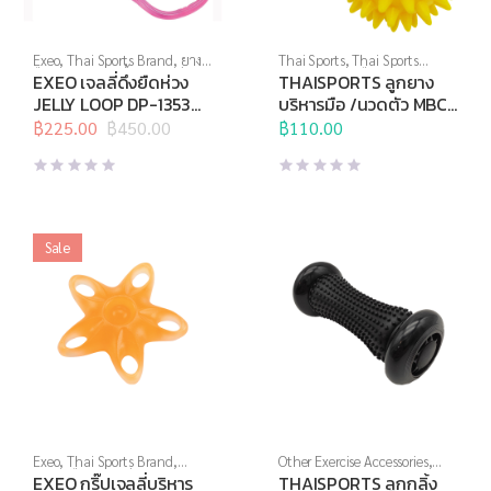
Exeo
,
Thai Sports Brand
,
ยาง
Thai Sports
,
Thai Sports
ยืด
,
สร้างกล้ามเนื้อ
,
สินค้าล็อต
Brand
,
บริหารมือ
,
อุปกรณ์คลาย
EXEO เจลลี่ดึงยืดห่วง
THAISPORTS ลูกยาง
สุดท้าย
,
อุปกรณ์คลายกล้ามเนื้อ
,
กล้ามเนื้อ
,
อุปกรณ์นวด
,
อุปกรณ์
JELLY LOOP DP-1353
บริหารมือ /นวดตัว MBC-
อุปกรณ์บริหารกาย
,
อุปกรณ์ยืด
บริหารกาย
,
อุปกรณ์สุขภาพเพื่อ
Light (ชมพู)
05 (คู่)
เหยียด
฿
225.00
,
อุปกรณ์สุขภาพเพื่อผู้สูง
฿
450.00
ผู้สูงวัย
฿
110.00
,
อุปกรณ์เพื่อสุขภาพ
Original
Current
วัย
,
อุปกรณ์เพื่อสุขภาพ
price
price
was:
is:
฿450.00.
฿225.00.
Sale
Exeo
,
Thai Sports Brand
,
Other Exercise Accessories
,
บริหารมือ
,
สินค้าล็อตสุดท้าย
,
Thai Sports
,
อุปกรณ์นวด
,
EXEO กริ๊ปเจลลี่บริหาร
THAISPORTS ลูกกลิ้ง