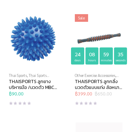
฿395.00.
฿199.00.
Sale
24
08
59
35
days
hours
minutes
seconds
Thai Sports
,
Thai Sports
Other Exercise Accessories
,
Brand
,
บริหารมือ
,
อุปกรณ์คลาย
Thai Sports
,
อุปกรณ์คลายกล้าม
THAISPORTS ลูกยาง
THAISPORTS ลูกกลิ้ง
กล้ามเนื้อ
,
อุปกรณ์นวด
,
อุปกรณ์
เนื้อ
,
อุปกรณ์นวด
,
อุปกรณ์บริหาร
บริหารมือ /นวดตัว MBC-
นวดตัวแบบแท่ง ล้อหนาม
บริหารกาย
,
อุปกรณ์สุขภาพเพื่อ
กาย
,
อุปกรณ์สุขภาพเพื่อผู้สูงวัย
07 (อัน)
H-1430
ผู้สูงวัย
฿
90.00
,
อุปกรณ์เพื่อสุขภาพ
฿
399.00
฿
650.00
Original
Current
price
price
was:
is:
฿650.00.
฿399.00.