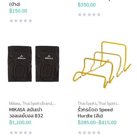
สนาม
,
อุปกรณ์สนามอื่นๆ
(ข้าง)
฿
350.00
฿
150.00
Mikasa
,
Thai Sports Brand
,
Thai Sports
,
Thai Sports
อุปกรณ์ฝึกซ้อม
,
อุปกรณ์สนาม
Brand
,
อุปกรณ์ฝึกซ้อม
,
อุปกรณ์
MIKASA สนับเข่า
รั้วกระโดด Speed
อื่นๆ
สนาม
,
อุปกรณ์สนามอื่นๆ
วอลเลย์บอล 832
Hurdle (อัน)
฿
1,200.00
฿
285.00
–
฿
415.00
Price
range:
฿285.00