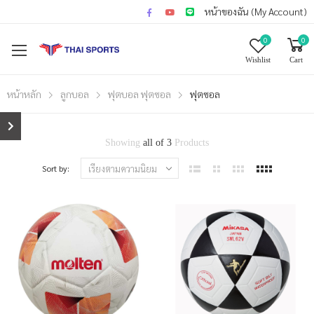
หน้าของฉัน (My Account)
0
0
Wishlist
Cart
หน้าหลัก
ลูกบอล
ฟุตบอล ฟุตซอล
ฟุตซอล
Showing
all of 3
Products
Sort by: