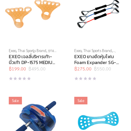
Exeo
,
Thai Sports Brand
,
ยาง
Exeo
,
Thai Sports Brand
,
ยืด
,
สร้างกล้ามเนื้อ
,
สินค้าล็อต
บริหารแกนกลางลำตัว
,
ยางยืด
,
EXEO เจลลี่บริหารเท้า-
EXEO ยางยืดหุ้มโฟม
สุดท้าย
,
อุปกรณ์คลายกล้ามเนื้อ
,
สร้างกล้ามเนื้อ
,
สินค้าล็อต
นิ้วเท้า DP-1575 MEDIUM
Foam Expander SG-
อุปกรณ์บริหารกาย
,
อุปกรณ์ยืด
สุดท้าย
,
อุปกรณ์บริหารกาย
,
(ส้ม)
1043
เหยียด
฿
199.00
,
อุปกรณ์เพื่อสุขภาพ
฿
495.00
อุปกรณ์ยืดเหยียด
฿
275.00
฿
550.00
,
อุปกรณ์เพื่อ
Original
Current
Original
Current
สุขภาพ
price
price
price
price
was:
is:
was:
is:
฿495.00.
฿199.00.
฿550.00.
฿275.00.
Sale
Sale