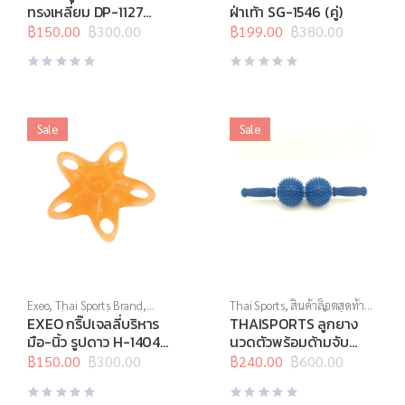
สุดท้าย
,
อุปกรณ์บริหารกาย
อุปกรณ์คลายกล้ามเนื้อ
,
อุปกรณ์
ทรงเหลี่ยม DP-1127
ฝ่าเท้า SG-1546 (คู่)
นวด
,
อุปกรณ์บริหารกาย
,
MEDIUM (ฟ้า)
฿
150.00
฿
300.00
อุปกรณ์เพื่อสุขภาพ
฿
199.00
฿
380.00
Original
Current
Original
Current
price
price
price
price
was:
is:
was:
is:
฿300.00.
฿150.00.
฿380.00.
฿199.00.
Sale
Sale
Exeo
,
Thai Sports Brand
,
Thai Sports
,
สินค้าล็อตสุดท้าย
,
บริหารมือ
,
สินค้าล็อตสุดท้าย
,
อุปกรณ์คลายกล้ามเนื้อ
,
อุปกรณ์
EXEO กริ๊ปเจลลี่บริหาร
THAISPORTS ลูกยาง
อุปกรณ์คลายกล้ามเนื้อ
,
อุปกรณ์
นวด
,
อุปกรณ์บริหารกาย
,
มือ-นิ้ว รูปดาว H-1404
นวดตัวพร้อมด้ามจับ
บริหารกาย
,
อุปกรณ์ยืดเหยียด
,
อุปกรณ์เพื่อสุขภาพ
Medium สีส้ม
MC-H01
อุปกรณ์สุขภาพเพื่อผู้สูงวัย
฿
150.00
฿
300.00
฿
240.00
฿
600.00
Original
Current
Original
Current
price
price
price
price
was:
is:
was:
is: