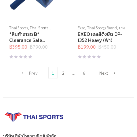
Thai Sports
,
Thai Sports
Exeo
,
Thai Sports Brand
,
ยาง
Brand
,
บริหารแกนกลางลำตัว
,
ยืด
,
สร้างกล้ามเนื้อ
,
สินค้าล็อต
*สินค้าเกรด B*
EXEO เจลลี่ดึงยืด DP-
ล้อบริหาร
,
สินค้าล็อตสุดท้าย
,
สุดท้าย
,
อุปกรณ์คลายกล้ามเนื้อ
,
Clearance Sale
1352 Heavy (ฟ้า)
อุปกรณ์บริหารกาย
อุปกรณ์บริหารกาย
,
อุปกรณ์ยืด
THAISPORTS ล้อบริหาร
฿
395.00
฿
790.00
เหยียด
฿
199.00
฿
450.00
Original
Current
Original
Current
แบบลูกกลิ้ง (คู่) Roller
price
price
price
price
slide GX-ASV
was:
is:
was:
is:
฿790.00.
฿395.00.
฿450.00.
฿199.00.
Prev
1
2
…
6
Next
บริษัท กีฬาไทยพาณิชย์ จำกัด