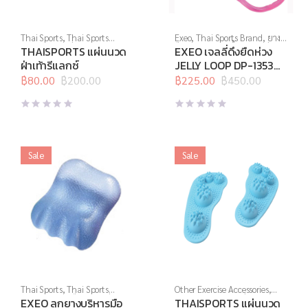
Thai Sports
,
Thai Sports
Exeo
,
Thai Sports Brand
,
ยาง
Brand
,
สินค้าล็อตสุดท้าย
,
ยืด
,
สร้างกล้ามเนื้อ
,
สินค้าล็อต
THAISPORTS แผ่นนวด
EXEO เจลลี่ดึงยืดห่วง
อุปกรณ์คลายกล้ามเนื้อ
,
อุปกรณ์
สุดท้าย
,
อุปกรณ์คลายกล้ามเนื้อ
,
ฝ่าเท้ารีแลกซ์
JELLY LOOP DP-1353
นวด
,
อุปกรณ์เพื่อสุขภาพ
อุปกรณ์บริหารกาย
,
อุปกรณ์ยืด
Light (ชมพู)
฿
80.00
฿
200.00
เหยียด
฿
225.00
,
อุปกรณ์สุขภาพเพื่อผู้สูง
฿
450.00
Original
Current
Original
Current
วัย
,
อุปกรณ์เพื่อสุขภาพ
price
price
price
price
was:
is:
was:
is:
฿200.00.
฿80.00.
฿450.00.
฿225.00.
Sale
Sale
Thai Sports
,
Thai Sports
Other Exercise Accessories
,
Brand
,
บริหารมือ
,
สินค้าล็อต
Thai Sports
,
สินค้าล็อตสุดท้าย
,
EXEO ลูกยางบริหารมือ
THAISPORTS แผ่นนวด