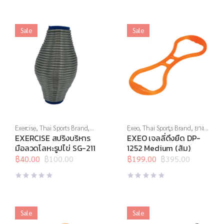
฿300.00.
฿150.00.
฿600.00.
฿240.00.
Sale
Sale
Exercise
,
Thai Sports Brand
,
Exeo
,
Thai Sports Brand
,
ยาง
บริหารมือ
,
สินค้าล็อตสุดท้าย
,
ยืด
,
สร้างกล้ามเนื้อ
,
สินค้าล็อต
EXERCISE สปริงบริหาร
EXEO เจลลี่ดึงยืด DP-
อุปกรณ์บริหารกาย
,
อุปกรณ์เพื่อ
สุดท้าย
,
อุปกรณ์คลายกล้ามเนื้อ
,
มือลวดโลหะรูปไข่ SG-211
1252 Medium (ส้ม)
สุขภาพ
อุปกรณ์บริหารกาย
,
อุปกรณ์ยืด
฿
40.00
฿
100.00
เหยียด
฿
199.00
,
อุปกรณ์สุขภาพเพื่อผู้สูง
฿
395.00
Original
Current
Original
Current
วัย
price
price
price
price
was:
is:
was:
is:
฿100.00.
฿40.00.
฿395.00.
฿199.00.
Sale
Sale