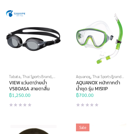
through
฿1,090.00
Tabata
,
Thai Sports Brand
,
Aquanox
,
Thai Sports Brand
,
View
,
กีฬาทางน้ำ
,
แว่นตาว่าย
กีฬาทางน้ำ
,
หน้ากากดำน้ำ
,
VIEW แว่นตาว่ายน้ำ
AQUANOX หน้ากากดำ
น้ำ
,
แว่นตาว่ายน้ำสายตา
อุปกรณ์ดำน้ำ
V580ASA สายตาสั้น
น้ำชุด รุ่น M1511P
฿
1,250.00
฿
700.00
Sale