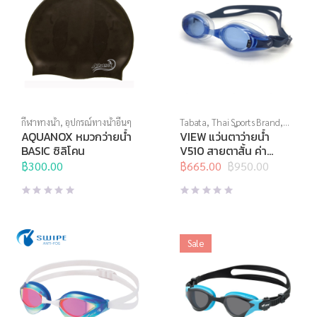
กีฬาทางน้ำ
,
อุปกรณ์ทางน้ำอื่นๆ
Tabata
,
Thai Sports Brand
,
View
,
กีฬาทางน้ำ
,
แว่นตาว่าย
AQUANOX หมวกว่ายน้ำ
VIEW แว่นตาว่ายน้ำ
น้ำ
,
แว่นตาว่ายน้ำสายตา
BASIC ซิลิโคน
V510 สายตาสั้น ค่า
สายตา -2.0 ถึง -10.0
฿
300.00
฿
665.00
฿
950.00
Original
Current
price
price
was:
is:
฿950.00.
฿665.00.
Sale