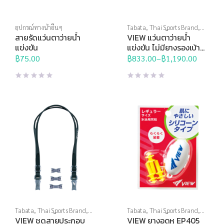
อุปกรณ์ทางน้ำอื่นๆ
Tabata
,
Thai Sports Brand
,
View
,
กีฬาทางน้ำ
,
แว่นตาว่าย
สายรัดแว่นตาว่ายน้ำ
VIEW แว่นตาว่ายน้ำ
น้ำ
,
แว่นตาว่ายน้ำแข่งขัน
แข่งขัน
แข่งขัน ไม่มียางรองเบ้าตา
V122SAM
฿
75.00
฿
833.00
–
฿
1,190.00
Price
range:
฿833.00
through
฿1,190.00
Tabata
,
Thai Sports Brand
,
Tabata
,
Thai Sports Brand
,
View
,
กีฬาทางน้ำ
,
แว่นตาว่าย
View
,
กีฬาทางน้ำ
,
อุปกรณ์ทาง
VIEW ชุดสายประกอบ
VIEW ยางอุดหู EP405