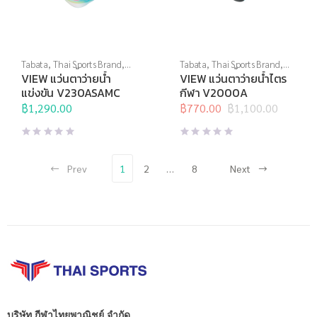
Tabata
,
Thai Sports Brand
,
Tabata
,
Thai Sports Brand
,
View
,
กีฬาทางน้ำ
,
แว่นตาว่าย
View
,
กีฬาทางน้ำ
,
แว่นตาว่าย
VIEW แว่นตาว่ายน้ำ
VIEW แว่นตาว่ายน้ำไตร
น้ำ
,
แว่นตาว่ายน้ำแข่งขัน
น้ำ
,
แว่นตาว่ายน้ำแข่งขัน
แข่งขัน V230ASAMC
กีฬา V2000A
฿
1,290.00
฿
770.00
฿
1,100.00
Original
Current
price
price
was:
is:
฿1,100.00.
฿770.00.
Prev
1
2
…
8
Next
บริษัท กีฬาไทยพาณิชย์ จำกัด