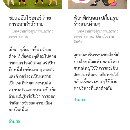
ชะลออัลไซเมอร์ ด้วย
พิลาทิสบอล เปลี่ยนรูป
การออกกำลังกาย
ร่างแบบง่ายๆ
in
บทความเพื่อสุขภาพและการ
in
บทความเพื่อสุขภาพและการ
ออกกำลังกาย
ออกกำลังกาย
,
วิธีการใช้งาน
สินค้า
เมื่ออายุเริ่มมากขึ้น อวัยวะ
ลูกบอลบริหารขนาดเล็ก ที่มี
ต่างๆ ก็เริ่มค่อยๆเสื่อมไปตาม
ประโยชน์ไม่แพ้บอลบริหาร
กาลเวลา โรคอัลไซเมอร์ เป็น
ขนาดใหญ่ ใช้ในการกระชับ
อีกหนึ่งโรคที่หลายๆ คนกลัว
สัดส่วน เพิ่มความยืดหยุ่นให้
และกังวลว่าจะเป็น เพราะ
กล้ามเนื้อส่วนต่างๆ ได้ ด้วย
เป็นโรคที่ส่งผลกระทบต่อ
ท่าบริหารที่แตกต่างกัน
ครอบครัวและคนรอบข้างอีก
ด้วย แต่..รู้หรือไม่ว่า การออก
อ่านต่อ
กำลังกายช่วยลดความเสี่ยง
ของโรคนี้ได้
อ่านต่อ