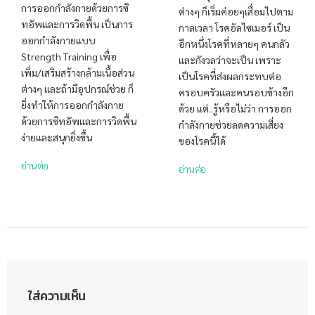
การออกกำลังกายด้วยการซิ
ต่างๆ ก็เริ่มค่อยๆเสื่อมไปตาม
ทอัพและการวิดพื้น เป็นการ
กาลเวลา โรคอัลไซเมอร์ เป็น
ออกกำลังกายแบบ
อีกหนึ่งโรคที่หลายๆ คนกลัว
Strength Training เพื่อ
และกังวลว่าจะเป็น เพราะ
เพิ่ม/เสริมสร้างกล้ามเนื้อส่วน
เป็นโรคที่ส่งผลกระทบต่อ
ต่างๆ และถ้ามีอุปกรณ์ช่วย ก็
ครอบครัวและคนรอบข้างอีก
ยิ่งทำให้การออกกำลังกาย
ด้วย แต่..รู้หรือไม่ว่า การออก
ด้วยการซิทอัพและการวิดพื้น
กำลังกายช่วยลดความเสี่ยง
ง่ายและสนุกยิ่งขึ้น
ของโรคนี้ได้
อ่านต่อ
อ่านต่อ
ใส่ความเห็น