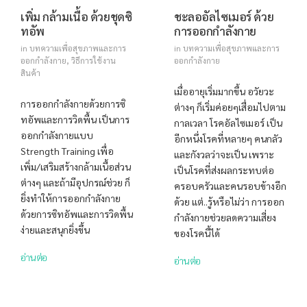
เพิ่ม กล้ามเนื้อ ด้วยชุดซิ
ชะลออัลไซเมอร์ ด้วย
ทอัพ
การออกกำลังกาย
in
บทความเพื่อสุขภาพและการ
in
บทความเพื่อสุขภาพและการ
ออกกำลังกาย
,
วิธีการใช้งาน
ออกกำลังกาย
สินค้า
เมื่ออายุเริ่มมากขึ้น อวัยวะ
การออกกำลังกายด้วยการซิ
ต่างๆ ก็เริ่มค่อยๆเสื่อมไปตาม
ทอัพและการวิดพื้น เป็นการ
กาลเวลา โรคอัลไซเมอร์ เป็น
ออกกำลังกายแบบ
อีกหนึ่งโรคที่หลายๆ คนกลัว
Strength Training เพื่อ
และกังวลว่าจะเป็น เพราะ
เพิ่ม/เสริมสร้างกล้ามเนื้อส่วน
เป็นโรคที่ส่งผลกระทบต่อ
ต่างๆ และถ้ามีอุปกรณ์ช่วย ก็
ครอบครัวและคนรอบข้างอีก
ยิ่งทำให้การออกกำลังกาย
ด้วย แต่..รู้หรือไม่ว่า การออก
ด้วยการซิทอัพและการวิดพื้น
กำลังกายช่วยลดความเสี่ยง
ง่ายและสนุกยิ่งขึ้น
ของโรคนี้ได้
อ่านต่อ
อ่านต่อ