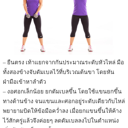
– ยืนตรง เท้าแยกจากกันประมาณระดับหัวไหล่ มือ
ทั้งสองข้างจับดัมเบลไว้ที่บริเวณต้นขา โดยหัน
ฝ่ามือเข้าหาลำตัว
– งอศอกเล็กน้อย ยกดัมเบลขึ้น โดยใช้แขนยกขึ้น
ทางด้านข้าง จนแขนและศอกอยู่ระดับเดียวกับไหล่
พยายามบิดให้ข้อมือคว่ำลง เมื่อยกแขนขึ้นให้ค้าง
ไว้สักครู่แล้วจึงค่อยๆ ลดดัมเบลลงไปในตำแหน่ง