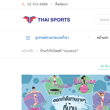
02-933-8488
ติดต่อเรา
อุปกรณ์ตามประเภทกีฬา
หน้าแรก
หน้าหลัก
ป้ายกำกับโพสท์ “dumbell”
All Bl