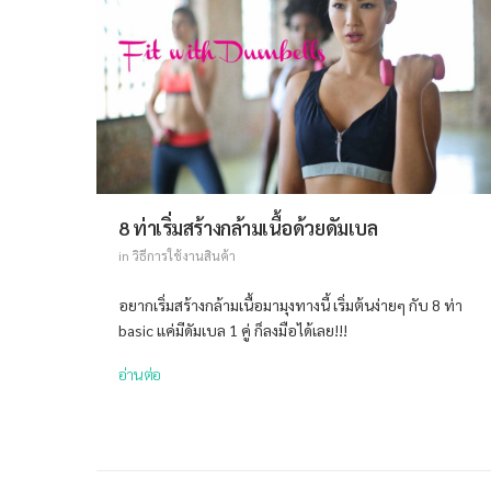
8 ท่าเริ่มสร้างกล้ามเนื้อด้วยดัมเบล
in
วิธีการใช้งานสินค้า
อยากเริ่มสร้างกล้ามเนื้อมามุงทางนี้ เริ่มต้นง่ายๆ กับ 8 ท่า
basic แค่มีดัมเบล 1 คู่ ก็ลงมือได้เลย!!!
อ่านต่อ