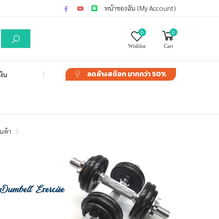
หน้าของฉัน (My Account)
0
0
Wishlist
Cart
ลดล้างสต๊อก
มากกว่า 50%
งิน
ินค้า
3