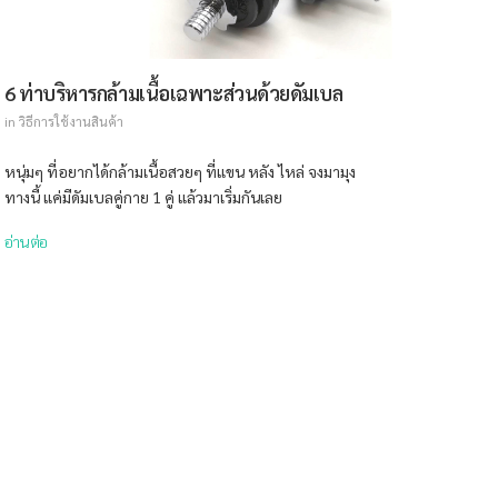
6 ท่าบริหารกล้ามเนื้อเฉพาะส่วนด้วยดัมเบล
in
วิธีการใช้งานสินค้า
หนุ่มๆ ที่อยากได้กล้ามเนื้อสวยๆ ที่แขน หลัง ไหล่ จงมามุง
ทางนี้ แค่มีดัมเบลคู่กาย 1 คู่ แล้วมาเริ่มกันเลย
อ่านต่อ