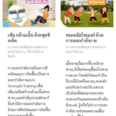
เพิ่ม กล้ามเนื้อ ด้วยชุดซิ
ชะลออัลไซเมอร์ ด้วย
ทอัพ
การออกกำลังกาย
in
บทความเพื่อสุขภาพและการ
in
บทความเพื่อสุขภาพและการ
ออกกำลังกาย
,
วิธีการใช้งาน
ออกกำลังกาย
สินค้า
เมื่ออายุเริ่มมากขึ้น อวัยวะ
การออกกำลังกายด้วยการซิ
ต่างๆ ก็เริ่มค่อยๆเสื่อมไปตาม
ทอัพและการวิดพื้น เป็นการ
กาลเวลา โรคอัลไซเมอร์ เป็น
ออกกำลังกายแบบ
อีกหนึ่งโรคที่หลายๆ คนกลัว
Strength Training เพื่อ
และกังวลว่าจะเป็น เพราะ
เพิ่ม/เสริมสร้างกล้ามเนื้อส่วน
เป็นโรคที่ส่งผลกระทบต่อ
ต่างๆ และถ้ามีอุปกรณ์ช่วย ก็
ครอบครัวและคนรอบข้างอีก
ยิ่งทำให้การออกกำลังกาย
ด้วย แต่..รู้หรือไม่ว่า การออก
ด้วยการซิทอัพและการวิดพื้น
กำลังกายช่วยลดความเสี่ยง
ง่ายและสนุกยิ่งขึ้น