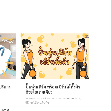
บริหาร
ปั้นหุ่นเฟิร์ม พร้อมเบิร์นได้ทั้งตัว
มาหมุน
ด้วยไอเทมเดียว
in
บทควา
วิธีการใช
in
บทความเพื่อสุขภาพและการออกกำลังกาย
,
วิธีการใช้งานสินค้า
เจ้าห่วงก
หลายคน