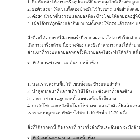
1. ยืนหันหลังให้เบาะหรืออุปกรณ์ที่มีความสูงใกล้เคียงกับลู
2. ย่อตัวลงมาให้แขนทั้งสองข้างยันไว้กับเบาะ แต่อย่านั่งล
3. ค่อยๆ นำขาขึ้นวางบนลูกบอลทีละข้างโดยให้ลูกบอลอยู่ที่
4. เมื่อได้ท่าที่ถูกต้องแล้วก็พยายามตั้งหลังให้ตรงแล้วค่อยๆ 
สิ่งที่จะได้จากท่านี้คือ ทุกครั้งที่เราย่อศอกลงไปจะทำให้กล้าม
เกิดการเกร็งกล้ามเนื้อช่วงท้อง และยิ่งถ้าสามารถลงได้ต่ำม
ส่วนขาที่วางบนลูกบอลทุกครั้งที่เราย่อลงไปจะทำให้กล้ามเ
ท่าที่ 2 นอนพาดขา ลดต้นขา หน้าท้อง
1. นอนราบลงกับพื้น ให้แขนทั้งสองข้างแนบลำตัว
2. นำลูกบอลมาที่ปลายเท้า ให้ได้ระยะช่วงขาทั้งสองข้าง
3. วางขาพาดบนลูกบอลตั้งแต่ช่วงข้อเท้าถึงน่อง
4. ยกสะโพกและหลังขึ้นโดยให้ช่วงขาและลำตัวเป็นเส้นตรง เม
เราวางบนลูกบอล ทำค้างไว้นับ 1-10 ทำซ้ำ 15-20 ครั้ง
สิ่งที่ได้จากท่านี้ คือ เวลาที่เราเกร็งลำตัวและต้นขา จะมีกล
ท่าที่ 3 ลดต้นแขน น่อง และหน้าท้อง