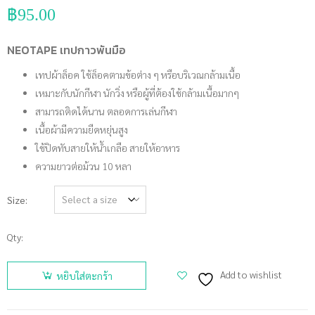
฿
95.00
NEOTAPE เทปกาวพันมือ
เทปผ้าล็อค ใช้ล็อคตามข้อต่าง ๆ หรือบริเวณกล้ามเนื้อ
เหมาะกับนักกีฬา นักวิ่ง หรือผู้ที่ต้องใช้กล้ามเนื้อมากๆ
สามารถติดได้นาน ตลอดการเล่นกีฬา
เนื้อผ้ามีความยืดหยุ่นสูง
ใช้ปิดทับสายให้น้ำเกลือ สายให้อาหาร
ความยาวต่อม้วน 10 หลา
Size
Qty:
จำนวน
NEOTAPE
Add to wishlist
หยิบใส่ตะกร้า
เทปกาวพัน
มือ ชิ้น