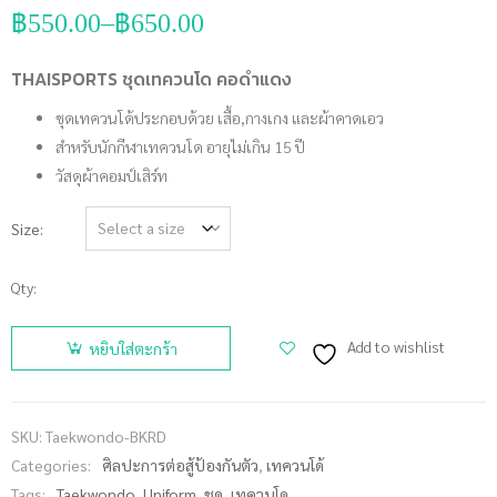
฿
550.00
–
฿
650.00
Price
range:
฿550.00
THAISPORTS ชุดเทควนโด คอดำแดง
through
฿650.00
ชุดเทควนโด้ประกอบด้วย เสื้อ,กางเกง และผ้าคาดเอว
สำหรับนักกีฬาเทควนโด อายุไม่เกิน 15 ปี
วัสดุผ้าคอมป์เสิร์ท
Size
Qty:
จำนวน
THAISPORTS
Add to wishlist
หยิบใส่ตะกร้า
ชุดเทควน
โด คอ
ดำแดง ชิ้น
SKU:
Taekwondo-BKRD
Categories:
ศิลปะการต่อสู้ป้องกันตัว
,
เทควนโด้
Tags:
Taekwondo
,
Uniform
,
ชุด
,
เทควนโด