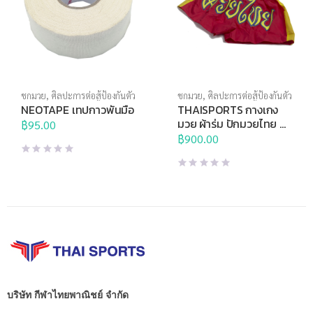
ชกมวย
,
ศิลปะการต่อสู้ป้องกันตัว
ชกมวย
,
ศิลปะการต่อสู้ป้องกันตัว
NEOTAPE เทปกาวพันมือ
THAISPORTS กางเกง
มวย ผ้าร่ม ปักมวยไทย สี
฿
95.00
แดงแถบเหลือง
฿
900.00
บริษัท กีฬาไทยพาณิชย์ จำกัด