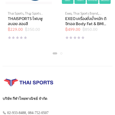
Thai Sports
,
Thai Sports
Exeo
,
Thai Sports Brand
,
Brand
,
กีฬาทางน้ำ
,
อุปกรณ์ทาง
อุปกรณ์กีฬาเป็นของขวัญ
,
THAISPORTS โฟมพู
EXEO เครื่องชั่งน้ำหนัก ดิ
น้ำอื่นๆ
อุปกรณ์เพื่อสุขภาพ
,
เครื่องชั่งน้ำ
ลบอย สองสี
จิทอล Body Fat & BMI
หนัก
,
เครื่องชั่งน้ำหนักวัดไขมัน
EF957
฿
229.00
฿
350.00
฿
499.00
฿
850.00
Original
Current
Original
Current
price
price
price
price
was:
is:
was:
is:
฿350.00.
฿229.00.
฿850.00.
฿499.00.
บริษัท กีฬาไทยพาณิชย์ จำกัด
02-933-8488, 084-752-0507