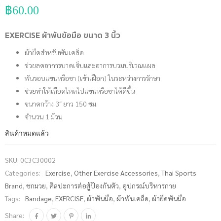
฿
60.00
EXERCISE ผ้าพันข้อมือ ขนาด 3 นิ้ว
ผ้ายืดสำหรับพันเคล็ด
ช่วยลดอาการบาดเจ็บและอาการบวมบริเวณแผล
พันรอบแขนหรือขา (เข้าเฝือก) ในระหว่างการรักษา
ช่วยทำให้เลือดไหลไปแขนหรือขาได้ดีขึ้น
ขนาดกว้าง 3″ ยาว 150 ซม.
จำนวน 1 ม้วน
สินค้าหมดแล้ว
SKU:
0C3C30002
Categories:
Exercise
,
Other Exercise Accessories
,
Thai Sports
Brand
,
ชกมวย
,
ศิลปะการต่อสู้ป้องกันตัว
,
อุปกรณ์บริหารกาย
Tags:
Bandage
,
EXERCISE
,
ผ้าพันมือ
,
ผ้าพันเคล็ด
,
ผ้ายืดพันมือ
Share: