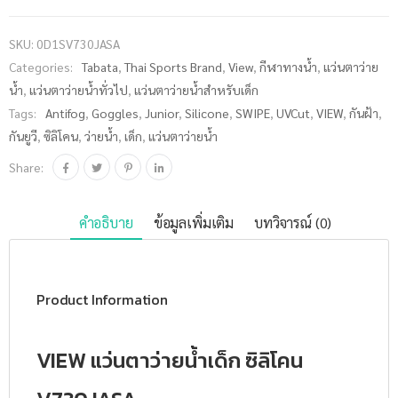
น้ำเด็ก ซิลิ
โคน
SKU:
0D1SV730JASA
V730JASA
Categories:
Tabata
,
Thai Sports Brand
,
View
,
กีฬาทางน้ำ
,
แว่นตาว่าย
ชิ้น
น้ำ
,
แว่นตาว่ายน้ำทั่วไป
,
แว่นตาว่ายน้ำสำหรับเด็ก
Tags:
Antifog
,
Goggles
,
Junior
,
Silicone
,
SWIPE
,
UVCut
,
VIEW
,
กันฝ้า
,
กันยูวี
,
ซิลิโคน
,
ว่ายน้ำ
,
เด็ก
,
แว่นตาว่ายน้ำ
Share:
คำอธิบาย
ข้อมูลเพิ่มเติม
บทวิจารณ์ (0)
Product Information
VIEW แว่นตาว่ายน้ำเด็ก ซิลิโคน