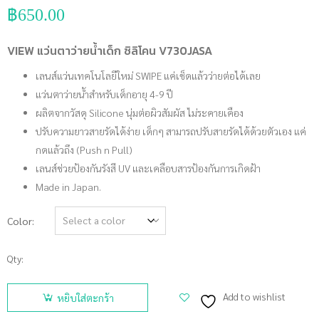
฿
650.00
VIEW แว่นตาว่ายน้ำเด็ก ซิลิโคน V730JASA
เลนส์แว่นเทคโนโลยีใหม่ SWIPE แค่เช็ดแล้วว่ายต่อได้เลย
แว่นตาว่ายน้ำสำหรับเด็กอายุ 4-9 ปี
ผลิตจากวัสดุ Silicone นุ่มต่อผิวสัมผัส ไม่ระคายเคือง
ปรับความยาวสายรัดได้ง่าย เด็กๆ สามารถปรับสายรัดได้ด้วยตัวเอง แค่
กดแล้วถึง (Push n Pull)
เลนส์ช่วยป้องกันรังสี UV และเคลือบสารป้องกันการเกิดฝ้า
Made in Japan.
Color
Qty:
จำนวน
VIEW
Add to wishlist
หยิบใส่ตะกร้า
แว่นตาว่าย