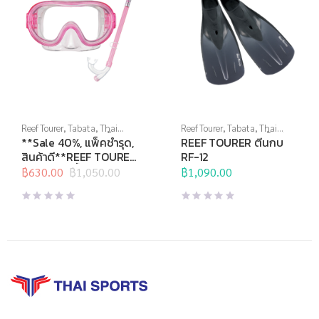
Reef Tourer
,
Tabata
,
Thai
Reef Tourer
,
Tabata
,
Thai
Sports Brand
,
กีฬาทางน้ำ
,
Sports Brand
,
กีฬาทางน้ำ
,
ตีน
**Sale 40%, แพ็คชำรุด,
REEF TOURER ตีนกบ
หน้ากากดำน้ำ
,
อุปกรณ์ดำน้ำ
กบ
,
อุปกรณ์ดำน้ำ
สินค้าดี**REEF TOURER
RF-12
หน้ากากดำน้ำชุด สำหรับ
฿
630.00
฿
1,050.00
฿
1,090.00
Original
Current
เด็กอายุ 4-9 ปี รุ่น
price
price
RC9201
was:
is:
฿1,050.00.
฿630.00.