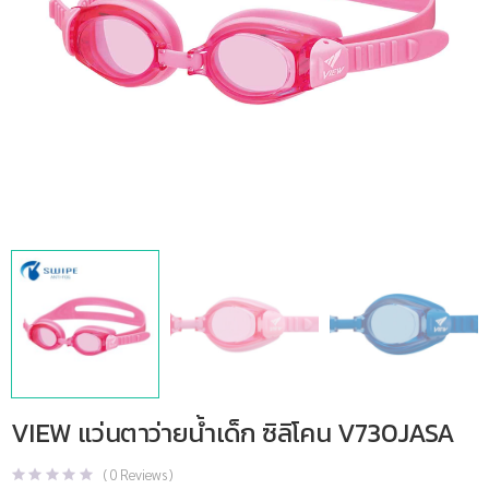
VIEW แว่นตาว่ายน้ำเด็ก ซิลิโคน V730JASA
(
0
Reviews )