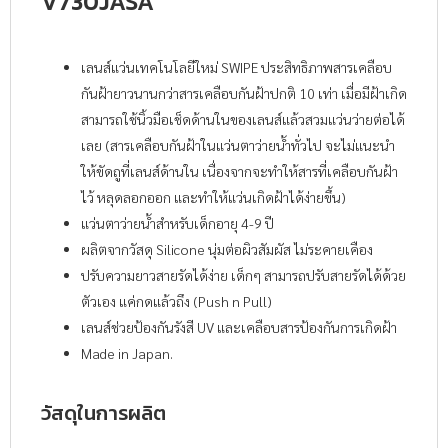
V730JASA
เลนส์แว่นเทคโนโลยีใหม่ SWIPE ประสิทธิภาพสารเคลือบ
กันฝ้ายาวนานกว่าสารเคลือบกันฝ้าปกติ 10 เท่า เมื่อมีฝ้าเกิด
สามารถใช้นิ้วมือเช็ดด้านในของเลนส์แล้วสวมแว่นว่ายต่อได้
เลย (สารเคลือบกันฝ้าในแว่นตาว่ายน้ำทั่วไป จะไม่แนะนำ
ให้ขัดถูที่เลนส์ด้านใน เนื่องจากจะทำให้สารที่เคลือบกันฝ้า
ไว้ หลุดลอกออก และทำให้แว่นเกิดฝ้าได้ง่ายขึ้น)
แว่นตาว่ายน้ำสำหรับเด็กอายุ 4-9 ปี
ผลิตจากวัสดุ Silicone นุ่มต่อผิวสัมผัส ไม่ระคายเคือง
ปรับความยาวสายรัดได้ง่าย เด็กๆ สามารถปรับสายรัดได้ด้วย
ตัวเอง แค่กดแล้วถึง (Push n Pull)
เลนส์ช่วยป้องกันรังสี UV และเคลือบสารป้องกันการเกิดฝ้า
Made in Japan.
วัสดุในการผลิต