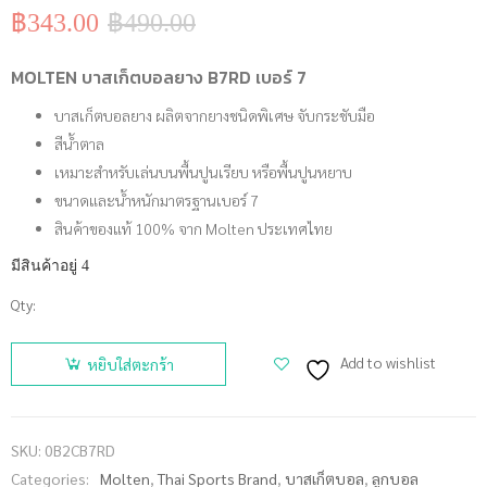
฿
343.00
฿
490.00
Original
Current
price
price
was:
is:
MOLTEN บาสเก็ตบอลยาง B7RD เบอร์ 7
฿490.00.
฿343.00.
บาสเก็ตบอลยาง ผลิตจากยางชนิดพิเศษ จับกระชับมือ
สีน้ำตาล
เหมาะสำหรับเล่นบนพื้นปูนเรียบ หรือพื้นปูนหยาบ
ขนาดและน้ำหนักมาตรฐานเบอร์ 7
สินค้าของแท้ 100% จาก Molten ประเทศไทย
มีสินค้าอยู่ 4
Qty:
จำนวน
MOLTEN
Add to wishlist
หยิบใส่ตะกร้า
บาสเก็ตบ
อลยาง
B7RD เบอร์
SKU:
0B2CB7RD
7 ชิ้น
Categories:
Molten
,
Thai Sports Brand
,
บาสเก็ตบอล
,
ลูกบอล