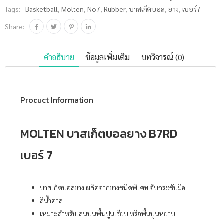
Tags:
Basketball
,
Molten
,
No7
,
Rubber
,
บาสเก็ตบอล
,
ยาง
,
เบอร์7
Share:
คำอธิบาย
ข้อมูลเพิ่มเติม
บทวิจารณ์ (0)
Product Information
MOLTEN บาสเก็ตบอลยาง B7RD
เบอร์ 7
บาสเก็ตบอลยาง ผลิตจากยางชนิดพิเศษ จับกระชับมือ
สีน้ำตาล
เหมาะสำหรับเล่นบนพื้นปูนเรียบ หรือพื้นปูนหยาบ