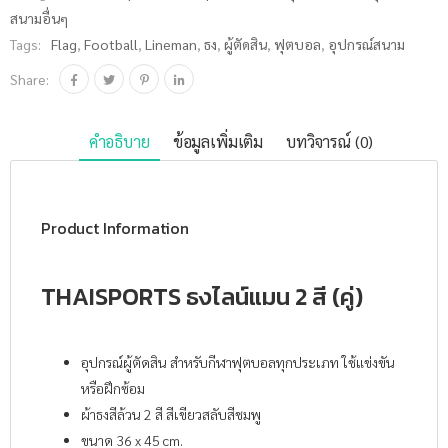
สนามอื่นๆ
Tags:
Flag
,
Football
,
Lineman
,
ธง
,
ผู้ตัดสิน
,
ฟุตบอล
,
อุปกรณ์สนาม
Share:
คำอธิบาย
ข้อมูลเพิ่มเติม
บทวิจารณ์ (0)
Product Information
THAISPORTS ธงไลน์แมน 2 สี (คู่)
อุปกรณ์ผู้ตัดสิน สำหรับกีฬาฟุตบอลทุกประเภท ใช้แข่งขัน
หรือฝึกซ้อม
ผ้าธงสีล้วน 2 สี สีเขียวสลับสีชมพู
ขนาด 36 x 45 cm.