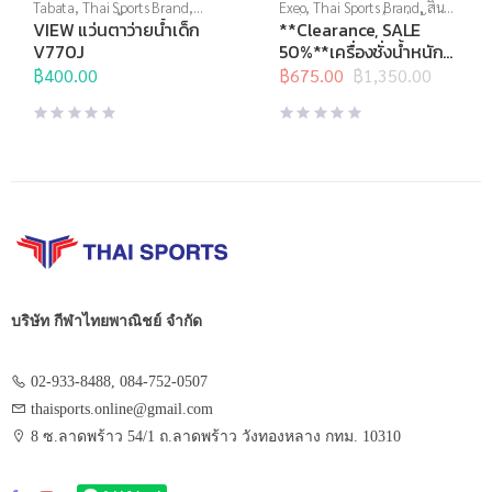
Tabata
,
Thai Sports Brand
,
Exeo
,
Thai Sports Brand
,
สิน
View
,
กีฬาทางน้ำ
,
แว่นตาว่าย
ค้าล็อตสุดท้าย
,
เครื่องชั่งน้ำ
VIEW แว่นตาว่ายน้ำเด็ก
**Clearance, SALE
น้ำ
,
แว่นตาว่ายน้ำทั่วไป
,
แว่นตา
หนัก
,
เครื่องชั่งน้ำหนักดิจิตอล
V770J
50%**เครื่องชั่งน้ำหนัก
ว่ายน้ำสำหรับเด็ก
ดิจิตอล BMI EB4030H
฿
400.00
฿
675.00
฿
1,350.00
Original
Current
150kg.
price
price
was:
is:
฿1,350.00.
฿675.00.
บริษัท กีฬาไทยพาณิชย์ จำกัด
02-933-8488, 084-752-0507
thaisports.online@gmail.com
8 ซ.ลาดพร้าว 54/1 ถ.ลาดพร้าว วังทองหลาง กทม. 10310