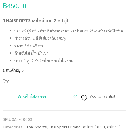
฿
450.00
THAISPORTS ธงไลน์แมน 2 สี (คู่)
อุปกรณ์ผู้ตัดสิน สำหรับกีฬาฟุตบอลทุกประเภท ใช้แข่งขัน หรือฝึกซ้อม
ผ้าธงสีล้วน 2 สี สีเขียวสลับสีชมพู
ขนาด 36 x 45 cm.
ด้ามจับไม้ น้ำหนักเบา
บรรจุ 1 คู่ (2 อัน) พร้อมซองผ้าไนล่อน
มีสินค้าอยู่ 5
Qty:
จำนวน
THAISPORTS
Add to wishlist
หยิบใส่ตะกร้า
ธงไลน์แมน
2 สี (คู่) ชิ้น
SKU:
0A5F30003
Categories:
Thai Sports
,
Thai Sports Brand
,
อุปกรณ์สนาม
,
อุปกรณ์