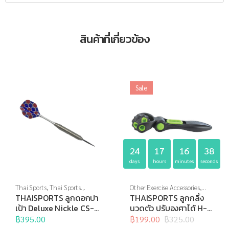
สินค้าที่เกี่ยวข้อง
Sale
24
17
16
37
days
hours
minutes
seconds
Thai Sports
,
Thai Sports
Other Exercise Accessories
,
Brand
,
ปาเป้า,เกมส์ และสื่อการ
Thai Sports
,
อุปกรณ์นวด
,
THAISPORTS ลูกดอกปา
THAISPORTS ลูกกลิ้ง
เรียนการสอน
,
ลูกดอกปาเป้า
อุปกรณ์บริหารกาย
,
อุปกรณ์
เป้า Deluxe Nickle CS-
นวดตัว ปรับองศาได้ H-
สุขภาพเพื่อผู้สูงวัย
18T 1×3
1424
฿
395.00
฿
199.00
฿
325.00
Original
Current