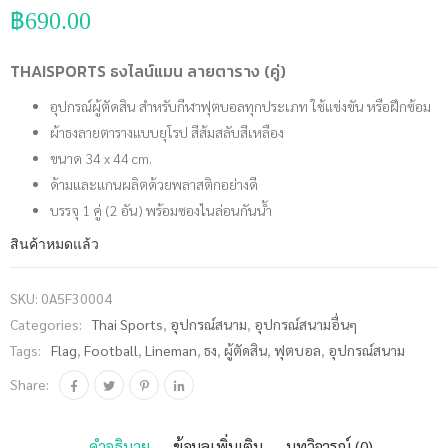
฿
690.00
THAISPORTS ธงไลน์แมน ลายตาราง (คู่)
อุปกรณ์ผู้ตัดสิน สำหรับกีฬาฟุตบอลทุกประเภท ใช้แข่งขัน หรือฝึกซ้อม
ผ้าธงลายตารางแบบยุโรป สีส้มสลับสีเหลือง
ขนาด 34 x 44 cm.
ด้ามและแกนผลิตด้วยพลาสติกอย่างดี
บรรจุ 1 คู่ (2 อัน) พร้อมซองไนล่อนกันน้ำ
สินค้าหมดแล้ว
SKU:
0A5F30004
Categories:
Thai Sports
,
อุปกรณ์สนาม
,
อุปกรณ์สนามอื่นๆ
Tags:
Flag
,
Football
,
Lineman
,
ธง
,
ผู้ตัดสิน
,
ฟุตบอล
,
อุปกรณ์สนาม
Share:
คำอธิบาย
ข้อมูลเพิ่มเติม
บทวิจารณ์ (0)