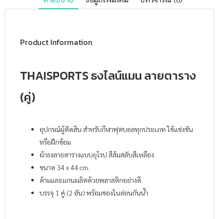
Product Information
THAISPORTS ธงไลน์แมน ลายตาราง
(คู่)
อุปกรณ์ผู้ตัดสิน สำหรับกีฬาฟุตบอลทุกประเภท ใช้แข่งขัน
หรือฝึกซ้อม
ผ้าธงลายตารางแบบยุโรป สีส้มสลับสีเหลือง
ขนาด 34 x 44 cm.
ด้ามและแกนผลิตด้วยพลาสติกอย่างดี
บรรจุ 1 คู่ (2 อัน) พร้อมซองไนล่อนกันน้ำ