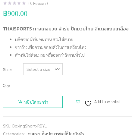
(
0
Reviews )
฿
900.00
THAISPORTS กางเกงมวย ผ้าร่ม ปักมวยไทย สีแดงแถบเหลือง
ผลิตจากผ้าร่ม ทนทาน สวมใส่สบาย
ขากว้างเพื่อความคล่องตัวในการเคลื่อนไหว
สำหรับใส่ต่อยมวย หรือออกกำลังกายทั่วไป
Size
Qty:
จำนวน
THAISPORTS
Add to wishlist
หยิบใส่ตะกร้า
กางเกงมวย
ผ้าร่ม ปัก
มวยไทย สี
SKU:
BoxingShort-RDYL
แดงแถบ
Categories:
ชกมวย
,
ศิลปะการต่อสู้ป้องกันตัว