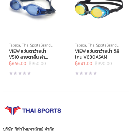
Tabata
,
Thai Sports Brand
,
Tabata
,
Thai Sports Brand
,
View
,
กีฬาทางน้ำ
,
แว่นตาว่าย
View
,
กีฬาทางน้ำ
,
แว่นตาว่าย
VIEW แว่นตาว่ายน้ำ
VIEW แว่นตาว่ายน้ำ ซิลิ
น้ำ
,
แว่นตาว่ายน้ำสายตา
น้ำ
,
แว่นตาว่ายน้ำทั่วไป
V510 สายตาสั้น ค่า
โคน V630ASAM
สายตา -2.0 ถึง -10.0
฿
665.00
฿
950.00
฿
841.00
฿
990.00
Original
Current
Original
Current
price
price
price
price
was:
is:
was:
is:
฿950.00.
฿665.00.
฿990.00.
฿841.00.
บริษัท กีฬาไทยพาณิชย์ จำกัด