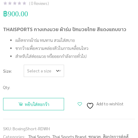
(
0
Reviews )
฿
900.00
THAISPORTS กางเกงมวย ผ้าร่ม ปักมวยไทย สีแดงแถบขาว
ผลิตจากผ้าร่ม ทนทาน สวมใส่สบาย
ขากว้างเพื่อความคล่องตัวในการเคลื่อนไหว
สำหรับใส่ต่อยมวย หรือออกกำลังกายทั่วไป
Size
Qty:
จำนวน
THAISPORTS
Add to wishlist
หยิบใส่ตะกร้า
กางเกงมวย
ผ้าร่ม ปัก
มวยไทย สี
SKU:
BoxingShort-RDWH
แดงแถบ
Categories:
Thai Sports
,
Thai Sports Brand
,
ชกมวย
,
ศิลปะการต่อสู้