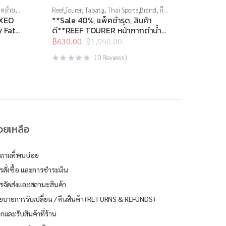
ุดท้าย
,
Reef Tourer
,
Tabata
,
Thai Sports Brand
,
กีฬา
เครื่องชั่ง
ทางน้ำ
,
หน้ากากดำน้ำ
,
อุปกรณ์ดำน้ำ
EXEO
**Sale 40%, แพ็คชำรุด, สินค้า
y Fat
ดี**REEF TOURER หน้ากากดำน้ำ
ชุด สำหรับเด็กอายุ 4-9 ปี รุ่น
฿
630.00
฿
1,050.00
Original
Current
RC9201
price
price
(
0
Reviews )
was:
is:
฿1,050.00.
฿630.00.
่วยเหลือ
ถามที่พบบ่อย
รสั่งซื้อ และการชำระเงิน
รจัดส่งและสถานะสินค้า
ยบายการรับเปลี่ยน / คืนสินค้า (RETURNS & REFUNDS)
ิกและรับสินค้าที่ร้าน