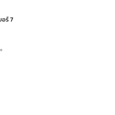
อร์ 7
ือ