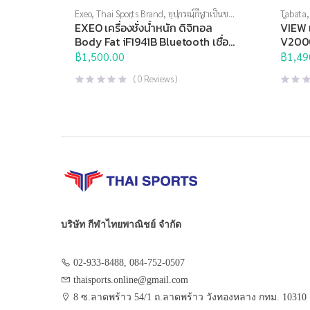
Exeo
,
Thai Sports Brand
,
อุปกรณ์กีฬาเป็นของ
Tabata
ขวัญ
,
อุปกรณ์เพื่อสุขภาพ
,
เครื่องชั่งน้ำหนัก
,
น้ำ
,
แว่น
EXEO เครื่องชั่งน้ำหนัก ดิจิทอล
VIEW 
เครื่องชั่งน้ำหนักวัดไขมัน
Body Fat iF1941B Bluetooth เชื่อม
V200
ต่อ Smartphone ได้
฿
1,500.00
฿
1,49
(
0
Reviews )
บริษัท กีฬาไทยพาณิชย์ จำกัด
02-933-8488, 084-752-0507
thaisports.online@gmail.com
8 ซ.ลาดพร้าว 54/1 ถ.ลาดพร้าว วังทองหลาง กทม. 10310