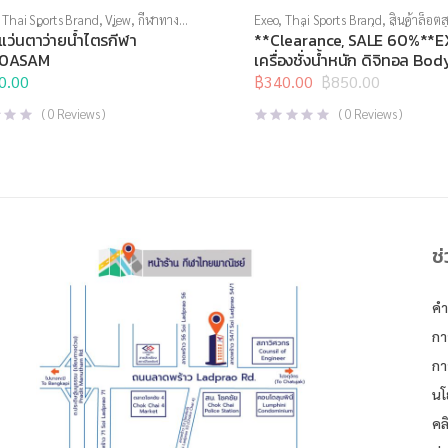
,
Thai Sports Brand
,
View
,
กีฬาทาง
Exeo
,
Thai Sports Brand
,
สินค้าล็อตส
ตาว่ายน้ำ
,
แว่นตาว่ายน้ำแข่งขัน
อุปกรณ์เพื่อสุขภาพ
,
เครื่องชั่งน้ำหนัก
,
แว่นตาว่ายน้ำไตรกีฬา
**Clearance, SALE 60%**
น้ำหนักวัดไขมัน
0ASAM
เครื่องชั่งน้ำหนัก ดิจิทอล Bod
EF972
0.00
฿
340.00
฿
850.00
Original
Current
price
price
(
0
Reviews )
(
0
Reviews )
was:
is:
฿850.00.
฿340.00.
ช
คำ
กา
กา
นโ
คล