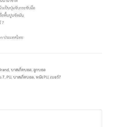
ขันนานาชาติ
ิวเป็นปุ่มจับกระชับมือ
ือพื้นปูนขัดมัน
์ 7
ten ประเทศไทย
Brand
,
บาสเก็ตบอล
,
ลูกบอล
o.7
,
PU
,
บาสเก็ตบอล
,
หนัง PU
,
เบอร์7