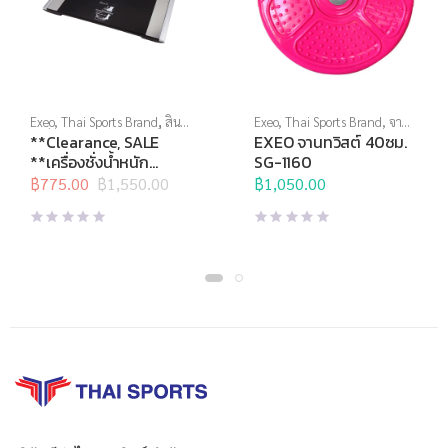
Exeo
,
Thai Sports Brand
,
สิน
Exeo
,
Thai Sports Brand
,
จานท
ค้าล็อตสุดท้าย
,
อุปกรณ์เพื่อ
วิสต์
,
อุปกรณ์บริหารกาย
**Clearance, SALE
EXEO จานทวิสต์ 40ซม.
สุขภาพ
,
เครื่องชั่งน้ำหนัก
,
เครื่อง
**เครื่องชั่งน้ำหนัก
SG-1160
ชั่งน้ำหนักวัดไขมัน
ดิจิตอล Body Fat
฿
775.00
฿
1,550.00
฿
1,050.00
Original
Current
EF934 Wireless
price
price
was:
is:
฿1,550.00.
฿775.00.