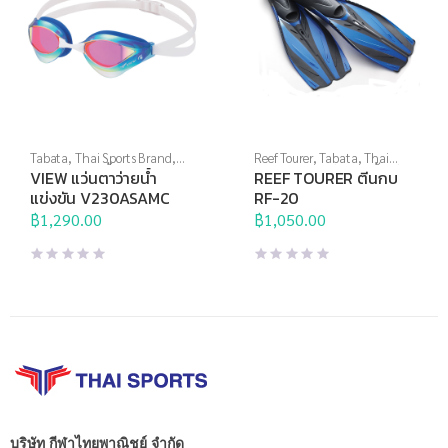
Tabata
,
Thai Sports Brand
,
Reef Tourer
,
Tabata
,
Thai
View
,
กีฬาทางน้ำ
,
แว่นตาว่าย
Sports Brand
,
กีฬาทางน้ำ
,
ตีน
VIEW แว่นตาว่ายน้ำ
REEF TOURER ตีนกบ
น้ำ
,
แว่นตาว่ายน้ำแข่งขัน
กบ
,
อุปกรณ์ดำน้ำ
แข่งขัน V230ASAMC
RF-20
฿
1,290.00
฿
1,050.00
บริษัท กีฬาไทยพาณิชย์ จำกัด