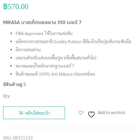
฿
570.00
MIKASA บาสเก็ตบอลยาง 1110 เบอร์ 7
FIBA Approved. ใช้ในการแข่งขัน
ผลิตจากยางธรรมชาติ Quality Rubber สีส้ม ผิวเป็นปุ่มจับกระชับมือ
มีความทนทาน
เหมาะสำหรับเล่นบนพื้นปูน หรือพื้นสนามทั่วไป
ขนาดและน้ำหนักมาตรฐานเบอร์ 7
สินค้าของแท้ 100% จาก Mikasa ประเทศไทย
มีสินค้าอยู่ 5
Qty:
จำนวน
MIKASA บา
Add to wishlist
หยิบใส่ตะกร้า
สเก็ตบอล
ยาง 1110
เบอร์ 7 ชิ้น
SKU:
0B1C1110