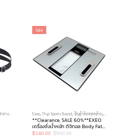
Sale
ฬาทาง
Exeo
,
Thai Sports Brand
,
สินค้าล็อตสุดท้าย
,
บเด็ก
,
อุปกรณ์เพื่อสุขภาพ
,
เครื่องชั่งน้ำหนัก
,
เครื่องชั่ง
**Clearance, SALE 60%**EXEO
น้ำหนักวัดไขมัน
เครื่องชั่งน้ำหนัก ดิจิทอล Body Fat
EF972
฿
340.00
฿
850.00
Original
Current