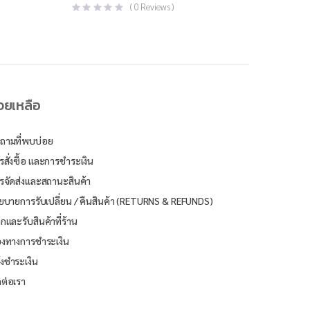
price
price
(
0
Reviews )
was:
is:
฿850.00.
฿340.00.
่วยเหลือ
ถามที่พบบ่อย
รสั่งซื้อ และการชำระเงิน
รจัดส่งและสถานะสินค้า
ยบายการรับเปลี่ยน / คืนสินค้า (RETURNS & REFUNDS)
ิกและรับสินค้าที่ร้าน
องทางการชำระเงิน
้งชำระเงิน
ดต่อเรา