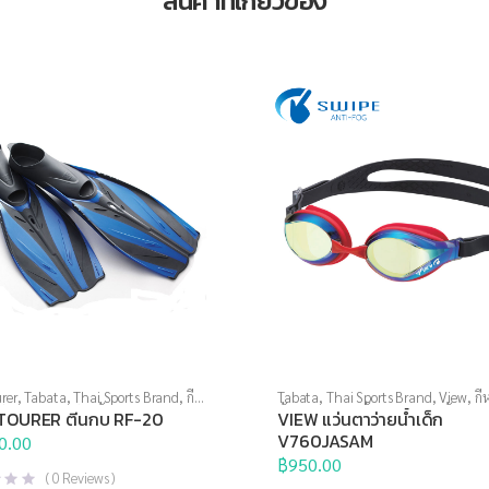
สินค้าที่เกี่ยวข้อง
rer
,
Tabata
,
Thai Sports Brand
,
กีฬา
Tabata
,
Thai Sports Brand
,
View
,
กี
ตีนกบ
,
อุปกรณ์ดำน้ำ
น้ำ
,
แว่นตาว่ายน้ำ
,
แว่นตาว่ายน้ำสำหรั
TOURER ตีนกบ RF-20
VIEW แว่นตาว่ายน้ำเด็ก
แว่นตาว่ายน้ำแข่งขัน
V760JASAM
0.00
฿
950.00
(
0
Reviews )