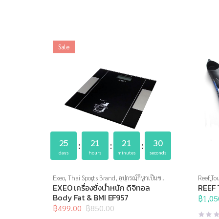
Sale
25
21
21
30
days
hours
minutes
seconds
Exeo
,
Thai Sports Brand
,
อุปกรณ์กีฬาเป็นของ
Reef Tou
ขวัญ
,
อุปกรณ์เพื่อสุขภาพ
,
เครื่องชั่งน้ำหนัก
,
ทางน้ำ
,
EXEO เครื่องชั่งน้ำหนัก ดิจิทอล
REEF 
เครื่องชั่งน้ำหนักวัดไขมัน
Body Fat & BMI EF957
฿
1,05
฿
499.00
฿
850.00
Original
Current