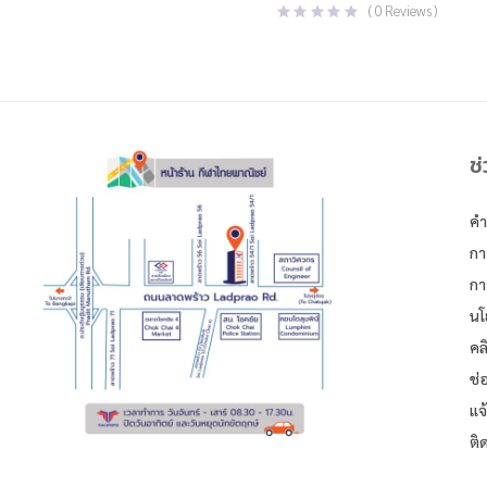
(
0
Reviews )
ช
คำ
กา
กา
นโ
คล
ช่
แจ
ติ