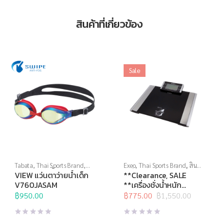
สินค้าที่เกี่ยวข้อง
Sale
Tabata
,
Thai Sports Brand
,
Exeo
,
Thai Sports Brand
,
สิน
View
,
กีฬาทางน้ำ
,
แว่นตาว่าย
ค้าล็อตสุดท้าย
,
อุปกรณ์เพื่อ
VIEW แว่นตาว่ายน้ำเด็ก
**Clearance, SALE
น้ำ
,
แว่นตาว่ายน้ำสำหรับเด็ก
,
สุขภาพ
,
เครื่องชั่งน้ำหนัก
,
เครื่อง
V760JASAM
**เครื่องชั่งน้ำหนัก
แว่นตาว่ายน้ำแข่งขัน
ชั่งน้ำหนักวัดไขมัน
ดิจิตอล Body Fat
฿
950.00
฿
775.00
฿
1,550.00
Original
Current
EF934 Wireless
price
price
was:
is: