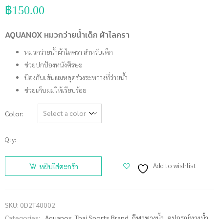
฿
150.00
AQUANOX หมวกว่ายน้ำเด็ก ผ้าไลครา
หมวกว่ายน้ำผ้าไลครา สำหรับเด็ก
ช่วยปกป้องหนังศีรษะ
ป้องกันเส้นผมหลุดร่วงระหว่างที่ว่ายน้ำ
ช่วยเก็บผมให้เรียบร้อย
Color
Qty:
จำนวน
AQUANOX
Add to wishlist
หยิบใส่ตะกร้า
หมวกว่าย
น้ำเด็ก ผ้า
ไลครา ชิ้น
SKU:
0D2T40002
Categories:
Aquanox
,
Thai Sports Brand
,
กีฬาทางน้ำ
,
อุปกรณ์ทางน้ำ