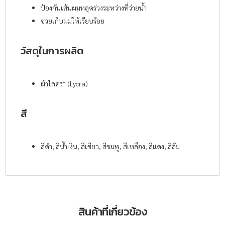
ป้องกันเส้นผมหลุดร่วงระหว่างที่ว่ายน้ำ
ช่วยเก็บผมให้เรียบร้อย
วัสดุในการผลิต
ผ้าไลครา (Lycra)
สี
สีดำ, สีน้ำเงิน, สีเขียว, สีชมพู, สีเหลือง, สีแดง, สีส้ม
สินค้าที่เกี่ยวข้อง