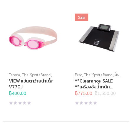
Sale
Tabata
,
Thai Sports Brand
,
Exeo
,
Thai Sports Brand
,
สิน
View
,
กีฬาทางน้ำ
,
แว่นตาว่าย
ค้าล็อตสุดท้าย
,
อุปกรณ์เพื่อ
VIEW แว่นตาว่ายน้ำเด็ก
**Clearance, SALE
น้ำ
,
แว่นตาว่ายน้ำทั่วไป
,
แว่นตา
สุขภาพ
,
เครื่องชั่งน้ำหนัก
,
เครื่อง
V770J
**เครื่องชั่งน้ำหนัก
ว่ายน้ำสำหรับเด็ก
ชั่งน้ำหนักวัดไขมัน
ดิจิตอล Body Fat
฿
400.00
฿
775.00
฿
1,550.00
Original
Current
EF934 Wireless
price
price
was:
is:
฿1,550.00.
฿775.00.