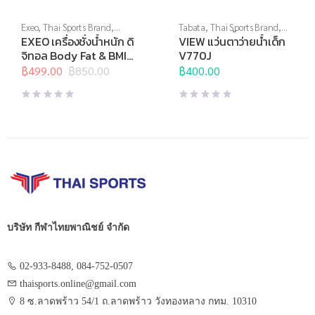
Exeo
,
Thai Sports Brand
,
Tabata
,
Thai Sports Brand
,
อุปกรณ์กีฬาเป็นของขวัญ
,
View
,
กีฬาทางน้ำ
,
แว่นตาว่าย
EXEO เครื่องชั่งน้ำหนัก ดิ
VIEW แว่นตาว่ายน้ำเด็ก
อุปกรณ์เพื่อสุขภาพ
,
เครื่องชั่งน้ำ
น้ำ
,
แว่นตาว่ายน้ำทั่วไป
,
แว่นตา
จิทอล Body Fat & BMI
V770J
หนัก
,
เครื่องชั่งน้ำหนักวัดไขมัน
ว่ายน้ำสำหรับเด็ก
EF957
฿
499.00
฿
850.00
฿
400.00
Original
Current
price
price
was:
is:
฿850.00.
฿499.00.
บริษัท กีฬาไทยพาณิชย์ จำกัด
02-933-8488, 084-752-0507
thaisports.online@gmail.com
8 ซ.ลาดพร้าว 54/1 ถ.ลาดพร้าว วังทองหลาง กทม. 10310