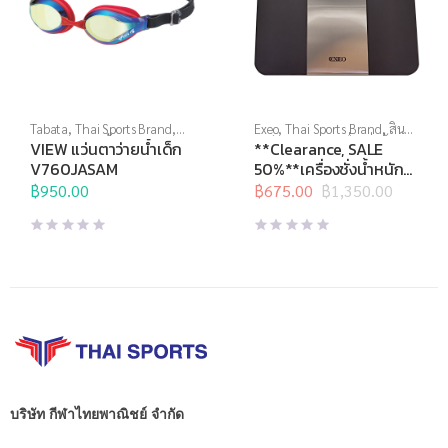
Tabata
,
Thai Sports Brand
,
Exeo
,
Thai Sports Brand
,
สิน
View
,
กีฬาทางน้ำ
,
แว่นตาว่าย
ค้าล็อตสุดท้าย
,
เครื่องชั่งน้ำ
VIEW แว่นตาว่ายน้ำเด็ก
**Clearance, SALE
น้ำ
,
แว่นตาว่ายน้ำสำหรับเด็ก
,
หนัก
,
เครื่องชั่งน้ำหนักดิจิตอล
V760JASAM
50%**เครื่องชั่งน้ำหนัก
แว่นตาว่ายน้ำแข่งขัน
ดิจิตอล BMI EB4030H
฿
950.00
฿
675.00
฿
1,350.00
Original
Current
150kg.
price
price
was:
is:
฿1,350.00.
฿675.00.
บริษัท กีฬาไทยพาณิชย์ จำกัด