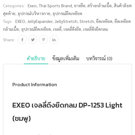
(ชมพู) ชิ้น
Categories:
Exeo
,
Thai Sports Brand
,
ยางยืด
,
สร้างกล้ามเนื้อ
,
สินค้าล็อต
สุดท้าย
,
อุปกรณ์บริหารกาย
,
อุปกรณ์ยืดเหยียด
Tags:
EXEO
,
JellyExpander
,
JellyStretch
,
Stretch
,
ยืดเหยียด
,
ยืดเหยียด
กล้ามเนื้อ
,
อุปกรณ์ยืดเหยียด
,
เจลลี่
,
เจลลี่ดึงยืด
,
เจลลี่ดึงยืดกลม
Share:
คำอธิบาย
ข้อมูลเพิ่มเติม
บทวิจารณ์ (0)
Product Information
EXEO เจลลี่ดึงยืดกลม DP-1253 Light
(ชมพู)