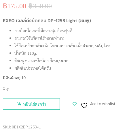
฿
175.00
฿
350.00
Original
Current
price
price
was:
is:
EXEO เจลลี่ดึงยืดกลม DP-1253 Light (ชมพู)
฿350.00.
฿175.00.
ยางยืดเนื้อเจลลี่ มีความนุ่ม ยืดหยุ่นดี
สามารถใช้บริหารได้หลายท่าทาง
ใช้ยืดเหยียดกล้ามเนื้อ โดยเฉพาะกล้ามเนื้อช่วงอก, หลัง, ไหล่
น้ำหนัก 110g.
สีชมพู ความหนืดน้อย ยืดหยุ่นมาก
ผลิตในประเทศไต้หวัน
มีสินค้าอยู่ 10
Qty:
จำนวน
EXEO เจลลี่
Add to wishlist
หยิบใส่ตะกร้า
ดึงยืดกลม
DP-1253
Light
SKU:
0E1X2DP1253-L