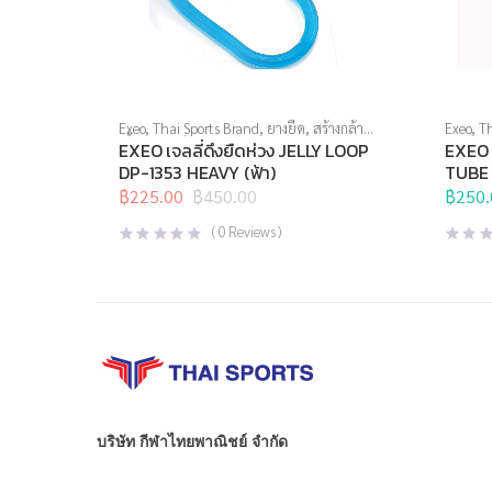
Exeo
,
Thai Sports Brand
,
ยางยืด
,
สร้างกล้าม
Exeo
,
Th
เนื้อ
,
สินค้าล็อตสุดท้าย
,
อุปกรณ์คลายกล้าม
สร้างกล้
EXEO เจลลี่ดึงยืดห่วง JELLY LOOP
EXEO 
เนื้อ
,
อุปกรณ์บริหารกาย
,
อุปกรณ์ยืดเหยียด
,
อุปกรณ์
DP-1353 HEAVY (ฟ้า)
TUBE 
อุปกรณ์เพื่อสุขภาพ
สุขภาพเพื
฿
225.00
฿
450.00
฿
250.
Original
Current
price
price
(
0
Reviews )
was:
is:
฿450.00.
฿225.00.
บริษัท กีฬาไทยพาณิชย์ จำกัด