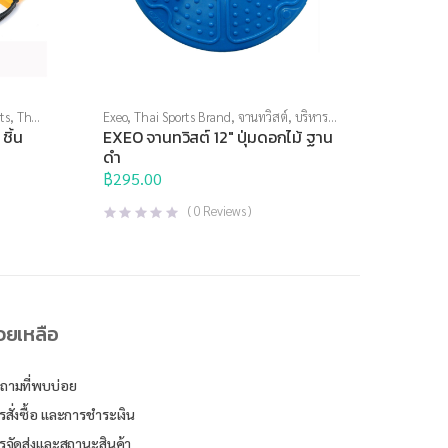
ts
,
Thai
Exeo
,
Thai Sports Brand
,
จานทวิสต์
,
บริหาร
แกนกลางลำตัว
,
อุปกรณ์บริหารกาย
ชิ้น
EXEO จานทวิสต์ 12″ ปุ่มดอกไม้ ฐาน
ดำ
฿
295.00
(
0
Reviews )
่วยเหลือ
ถามที่พบบ่อย
รสั่งซื้อ และการชำระเงิน
รจัดส่งและสถานะสินค้า