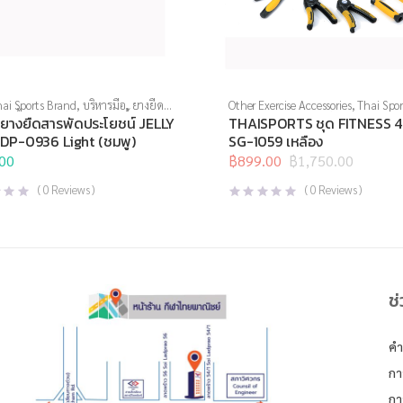
ai Sports Brand
,
บริหารมือ
,
ยางยืด
,
Other Exercise Accessories
,
Thai Spor
ามเนื้อ
,
อุปกรณ์คลายกล้ามเนื้อ
,
Sports Brand
,
อุปกรณ์บริหารกาย
ยางยืดสารพัดประโยชน์ JELLY
THAISPORTS ชุด FITNESS 4 
บริหารกาย
,
อุปกรณ์ยืดเหยียด
,
อุปกรณ์
DP-0936 Light (ชมพู)
SG-1059 เหลือง
่อผู้สูงวัย
,
อุปกรณ์เพื่อสุขภาพ
00
฿
899.00
฿
1,750.00
Original
Current
price
price
(
0
Reviews )
(
0
Reviews )
was:
is:
฿1,750.00.
฿899.00.
ช
คำ
กา
กา