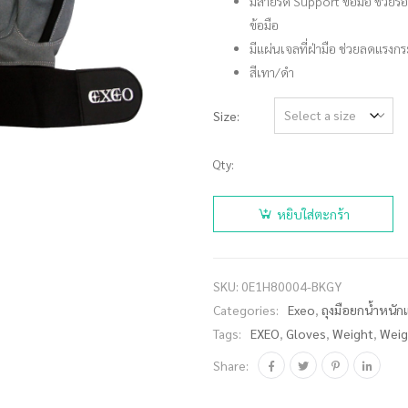
มีสายรัด Support ข้อมือ ช่วยร
ข้อมือ
มีแผ่นเจลที่ฝ่ามือ ช่วยลดแรงก
สีเทา/ดำ
Size
Qty:
จำนวน
EXEO ถุงมือ
หยิบใส่ตะกร้า
ยกน้ำหนัก
WL-1303 สี
เทา ชิ้น
SKU:
0E1H80004-BKGY
Categories:
Exeo
,
ถุงมือยกน้ำหนั
Tags:
EXEO
,
Gloves
,
Weight
,
Weig
Share: