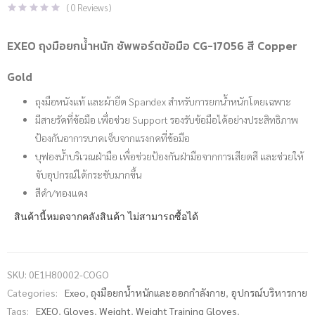
(
0
Reviews )
EXEO ถุงมือยกน้ำหนัก ซัพพอร์ตข้อมือ CG-17056 สี Copper
Gold
ถุงมือหนังแท้ และผ้ายืด Spandex สำหรับการยกน้ำหนักโดยเฉพาะ
มีสายรัดที่ข้อมือ เพื่อช่วย Support รองรับข้อมือได้อย่างประสิทธิภาพ
ป้องกันอาการบาดเจ็บจากแรงกดที่ข้อมือ
บุฟองน้ำบริเวณฝ่ามือ เพื่อช่วยป้องกันฝ่ามือจากการเสียดสี และช่วยให้
จับอุปกรณ์ได้กระชับมากขึ้น
สีดำ/ทองแดง
สินค้านี้หมดจากคลังสินค้า ไม่สามารถซื้อได้
SKU:
0E1H80002-COGO
Categories:
Exeo
,
ถุงมือยกน้ำหนักและออกกำลังกาย
,
อุปกรณ์บริหารกาย
Tags:
EXEO
,
Gloves
,
Weight
,
Weight Training Gloves
,