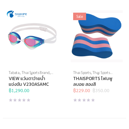
Sale
Tabata
,
Thai Sports Brand
,
Thai Sports
,
Thai Sports
View
,
กีฬาทางน้ำ
,
แว่นตาว่าย
Brand
,
กีฬาทางน้ำ
,
อุปกรณ์ทาง
VIEW แว่นตาว่ายน้ำ
THAISPORTS โฟมพู
น้ำ
,
แว่นตาว่ายน้ำแข่งขัน
น้ำอื่นๆ
แข่งขัน V230ASAMC
ลบอย สองสี
฿
1,290.00
฿
229.00
฿
350.00
Original
Current
price
price
was:
is:
฿350.00.
฿229.00.