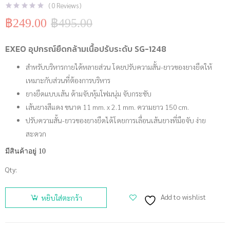
(
0
Reviews )
฿
249.00
฿
495.00
Original
Current
price
price
was:
is:
EXEO อุปกรณ์ยืดกล้ามเนื้อปรับระดับ SG-1248
฿495.00.
฿249.00.
สำหรับบริหารกายได้หลายส่วน โดยปรับความสั้น-ยาวของยางยืดให้
เหมาะกับส่วนที่ต้องการบริหาร
ยางยืดแบบเส้น ด้ามจับหุ้มโฟมนุ่ม จับกระชับ
เส้นยางสีแดง ขนาด 11 mm. x 2.1 mm. ความยาว 150 cm.
ปรับความสั้น-ยาวของยางยืดได้โดยการเลื่อนเส้นยางที่มือจับ ง่าย
สะดวก
มีสินค้าอยู่ 10
Qty:
จำนวน
EXEO ยาง
Add to wishlist
หยิบใส่ตะกร้า
ยืดกล้าม
เนื้อแบบ
เส้น ปรับ