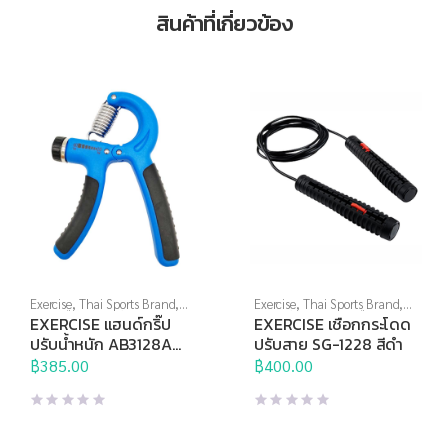
สินค้าที่เกี่ยวข้อง
Exercise
,
Thai Sports Brand
,
Exercise
,
Thai Sports Brand
,
บริหารมือ
,
อุปกรณ์บริหารกาย
,
อุปกรณ์บริหารกาย
,
เชือก
EXERCISE แฮนด์กริ๊ป
EXERCISE เชือกกระโดด
อุปกรณ์เพื่อสุขภาพ
กระโดด
ปรับน้ำหนัก AB3128A
ปรับสาย SG-1228 สีดำ
10-40 กก.
฿
385.00
฿
400.00