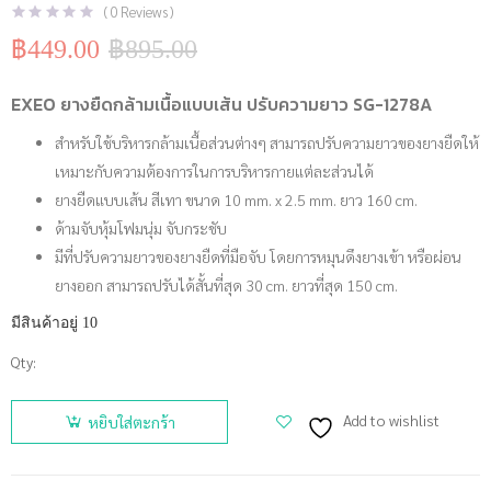
(
0
Reviews )
฿
449.00
฿
895.00
Original
Current
price
price
was:
is:
EXEO ยางยืดกล้ามเนื้อแบบเส้น ปรับความยาว SG-1278A
฿895.00.
฿449.00.
สำหรับใช้บริหารกล้ามเนื้อส่วนต่างๆ สามารถปรับความยาวของยางยืดให้
เหมาะกับความต้องการในการบริหารกายแต่ละส่วนได้
ยางยืดแบบเส้น สีเทา ขนาด 10 mm. x 2.5 mm. ยาว 160 cm.
ด้ามจับหุ้มโฟมนุ่ม จับกระชับ
มีที่ปรับความยาวของยางยืดที่มือจับ โดยการหมุนดึงยางเข้า หรือผ่อน
ยางออก สามารถปรับได้สั้นที่สุด 30 cm. ยาวที่สุด 150 cm.
มีสินค้าอยู่ 10
Qty:
จำนวน
EXEO ยาง
Add to wishlist
หยิบใส่ตะกร้า
ยืดกล้าม
เนื้อแบบ
เส้น ปรับ