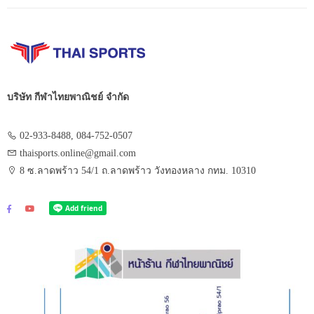
บริษัท กีฬาไทยพาณิชย์ จำกัด
02-933-8488, 084-752-0507
thaisports.online@gmail.com
8 ซ.ลาดพร้าว 54/1 ถ.ลาดพร้าว วังทองหลาง กทม. 10310