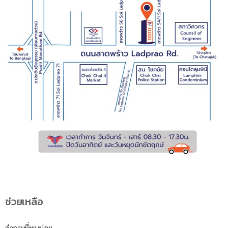
ช่วยเหลือ
คำถามที่พบบ่อย