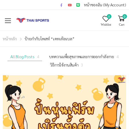
หน้าของฉัน (My Account)
0
0
Wishlist
Cart
หน้าหลัก
ป้ายกำกับโพสท์ “เคทเทิลเบล”
All Blog Posts
4
บทความเพื่อสุขภาพและการออกกำลังกาย
4
วิธีการใช้งานสินค้า
3