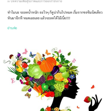
in
บทความเพื่อสุขภาพและการออกกำลังกาย
ทำไมนะ จะลดน้ำหนัก อะไรๆ ก็ดูน่ากินไปหมด เริ่มจากขอชิมนิดเดียว
หันมาอีกที หมดเฉยเลย แล้วจะลดได้ไม๊เนี่ย!!!!
อ่านต่อ