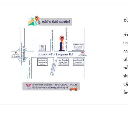
ช
คำ
กา
กา
นโ
คล
ช่
แจ
ติ