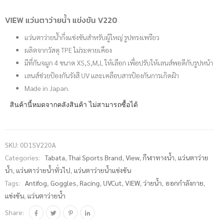
VIEW แว่นตาว่ายน้ำ แข่งขัน V220
แว่นตาว่ายน้ำกึ่งแข่งขันสำหรับผู้ใหญ่ รูปทรงเพรียว
ผลิตจากวัสดุ TPE ไม่ระคายเคือง
มีที่กันจมูก 4 ขนาด XS,S,M,L ให้เลือก เพื่อปรับให้เลนส์พอดีกับรูปหน้า
เลนส์ช่วยป้องกันรังสี UV และเคลือบสารป้องกันการเกิดฝ้า
Made in Japan.
สินค้านี้หมดจากคลังสินค้า ไม่สามารถซื้อได้
SKU:
0D1SV220A
Categories:
Tabata
,
Thai Sports Brand
,
View
,
กีฬาทางน้ำ
,
แว่นตาว่าย
น้ำ
,
แว่นตาว่ายน้ำทั่วไป
,
แว่นตาว่ายน้ำแข่งขัน
Tags:
Antifog
,
Goggles
,
Racing
,
UVCut
,
VIEW
,
ว่ายน้ำ
,
ออกกำลังกาย
,
แข่งขัน
,
แว่นตาว่ายน้ำ
Share: