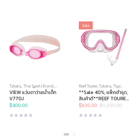
Sale
Tabata
,
Thai Sports Brand
,
Reef Tourer
,
Tabata
,
Thai
View
,
กีฬาทางน้ำ
,
แว่นตาว่าย
Sports Brand
,
กีฬาทางน้ำ
,
VIEW แว่นตาว่ายน้ำเด็ก
**Sale 40%, แพ็คชำรุด,
น้ำ
,
แว่นตาว่ายน้ำทั่วไป
,
แว่นตา
หน้ากากดำน้ำ
,
อุปกรณ์ดำน้ำ
V770J
สินค้าดี**REEF TOURER
ว่ายน้ำสำหรับเด็ก
หน้ากากดำน้ำชุด สำหรับ
฿
400.00
฿
630.00
฿
1,050.00
Original
Current
เด็กอายุ 4-9 ปี รุ่น
price
price
RC9201
was:
is:
฿1,050.00.
฿630.00.