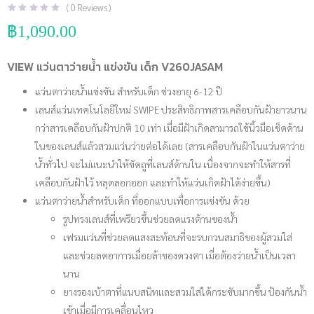
(
0
Reviews )
฿
1,090.00
VIEW แว่นตาว่ายน้ำ แข่งขัน เด็ก V260JASAM
แว่นตาว่ายน้ำแข่งขัน สำหรับเด็ก ช่วงอายุ 6-12 ปี
เลนส์แว่นเทคโนโลยีใหม่ SWIPE ประสิทธิภาพสารเคลือบกันฝ้ายาวนาน
กว่าสารเคลือบกันฝ้าปกติ 10 เท่า เมื่อมีฝ้าเกิดสามารถใช้นิ้วมือเช็ดด้าน
ในของเลนส์แล้วสวมแว่นว่ายต่อได้เลย (สารเคลือบกันฝ้าในแว่นตาว่าย
น้ำทั่วไป จะไม่แนะนำให้ขัดถูที่เลนส์ด้านใน เนื่องจากจะทำให้สารที่
เคลือบกันฝ้าไว้ หลุดลอกออก และทำให้แว่นเกิดฝ้าได้ง่ายขึ้น)
แว่นตาว่ายน้ำสำหรับเด็ก ที่ออกแบบเพื่อการแข่งขัน ด้วย
รูปทรงเลนส์ที่เพรียวขึ้นช่วยลดแรงต้านของน้ำ
เฟรมแว่นที่ช่วยลดแสงสะท้อนที่จะรบกวนสมาธิของผู้สวมใส่
และช่วยลดอาการเมื่อยล้าของดวงตา เมื่อต้องว่ายน้ำเป็นเวลา
นาน
ยางรองเบ้าตาที่แนบสนิทและสวมใส่ได้กระชับมากขึ้น ป้องกันน้ำ
เข้าเมื่อมีการเคลื่อนไหว