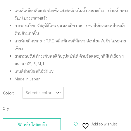
เลนส์เคลือบตัดแสง ช่วยตัดแสงสะท้อนในน้ำ เหมาะกับการว่ายน้ำกลาง
วัน/ ในสระกลางแจ้ง
ยางรองเบ้าตา วัสดุซิลิโคน นุ่ม และมีความบาง ช่วยให้แว่นแนบใบหน้า
ด้านข้างมากขึ้น
สายรัดผลิตจากยาง T.P.E. ชนิดพิเศษที่มีความอ่อนโยนต่อผิว ไม่ระคาย
เคือง
สามารถปรับให้กระชับพอดีกับรูปหน้าได้ ด้วยข้อต่อจมูกที่มีให้เลือก 4
ขนาด : XS, S, M, L
เลนส์ช่วยป้องกันรังสี UV
Made in Japan.
Color
Qty:
จำนวน
VIEW
Add to wishlist
หยิบใส่ตะกร้า
แว่นตาว่าย