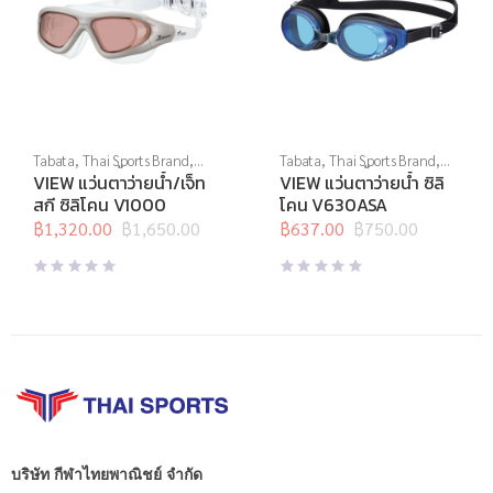
Tabata
,
Thai Sports Brand
,
Tabata
,
Thai Sports Brand
,
View
,
กีฬาทางน้ำ
,
แว่นตาว่าย
View
,
กีฬาทางน้ำ
,
แว่นตาว่าย
VIEW แว่นตาว่ายน้ำ/เจ็ท
VIEW แว่นตาว่ายน้ำ ซิลิ
น้ำ
,
แว่นตาว่ายน้ำทั่วไป
น้ำ
,
แว่นตาว่ายน้ำทั่วไป
สกี ซิลิโคน V1000
โคน V630ASA
฿
1,320.00
฿
1,650.00
฿
637.00
฿
750.00
Original
Current
Original
Current
price
price
price
price
was:
is:
was:
is:
฿1,650.00.
฿1,320.00.
฿750.00.
฿637.00.
บริษัท กีฬาไทยพาณิชย์ จำกัด