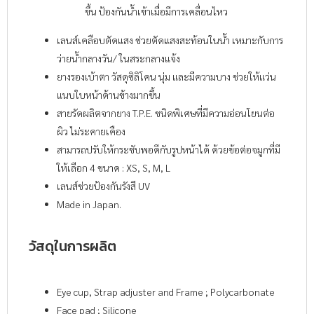
ขึ้น ป้องกันน้ำเข้าเมื่อมีการเคลื่อนไหว
เลนส์เคลือบตัดแสง ช่วยตัดแสงสะท้อนในน้ำ เหมาะกับการ
ว่ายน้ำกลางวัน/ ในสระกลางแจ้ง
ยางรองเบ้าตา วัสดุซิลิโคน นุ่ม และมีความบาง ช่วยให้แว่น
แนบใบหน้าด้านข้างมากขึ้น
สายรัดผลิตจากยาง T.P.E. ชนิดพิเศษที่มีความอ่อนโยนต่อ
ผิว ไม่ระคายเคือง
สามารถปรับให้กระชับพอดีกับรูปหน้าได้ ด้วยข้อต่อจมูกที่มี
ให้เลือก 4 ขนาด : XS, S, M, L
เลนส์ช่วยป้องกันรังสี UV
Made in Japan.
วัสดุในการผลิต
Eye cup, Strap adjuster and Frame ; Polycarbonate
Face pad ; Silicone