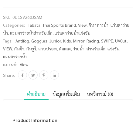
น้ำ แข่งขัน
เด็ก
SKU:
0D1SV260JSAM
V260JASAM
Categories:
Tabata
,
Thai Sports Brand
,
View
,
กีฬาทางน้ำ
,
แว่นตาว่าย
ชิ้น
น้ำ
,
แว่นตาว่ายน้ำสำหรับเด็ก
,
แว่นตาว่ายน้ำแข่งขัน
Tags:
Antifog
,
Goggles
,
Junior
,
Kids
,
Mirror
,
Racing
,
SWIPE
,
UVCut
,
VIEW
,
กันฝ้า
,
กันยูวี
,
ฉาบปรอท
,
ตัดแสง
,
ว่ายน้ำ
,
สำหรับเด็ก
,
แข่งขัน
,
แว่นตาว่ายน้ำ
แบรนด์:
View
Share:
คำอธิบาย
ข้อมูลเพิ่มเติม
บทวิจารณ์ (0)
Product Information