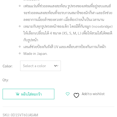
เฟรมแว่นที่ช่วยลดแสงสะท้อน รูปทรงของเฟรมที่อยู่รอบเลนส์
จะช่วยลดแสงสะท้อนที่จะรบกวนสมาธิของนักกีฬา และยังช่วย
ลดอาการเมื่อยล้าของดวงตา เมื่อต้องว่ายน้ำเป็นเวลานาน
เหมาะกับทุกรูปทรงหน้าของเด็ก โดยมีที่กันจมูก (nosebridge)
ให้เลือกเปลี่ยนได้ 4 ขนาด (XS, S, M, L) เพื่อให้สวมใส่ได้พอดี
กับรูปหน้า
เลนส์ช่วยป้องกันรังสี UV และเคลือบสารป้องกันการเกิดฝ้า
Made in Japan.
Color
Qty:
จำนวน
VIEW
Add to wishlist
หยิบใส่ตะกร้า
แว่นตาว่าย
น้ำเด็ก
V760JASAM
SKU:
0D1SV760JASAM
ชิ้น