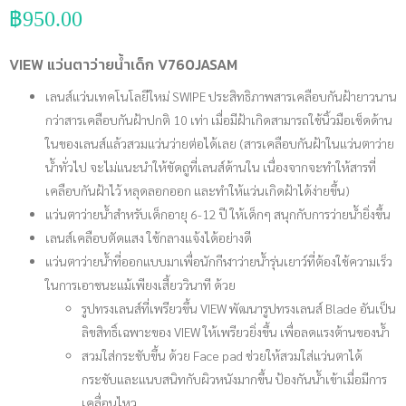
฿
950.00
VIEW แว่นตาว่ายน้ำเด็ก V760JASAM
เลนส์แว่นเทคโนโลยีใหม่ SWIPE ประสิทธิภาพสารเคลือบกันฝ้ายาวนาน
กว่าสารเคลือบกันฝ้าปกติ 10 เท่า เมื่อมีฝ้าเกิดสามารถใช้นิ้วมือเช็ดด้าน
ในของเลนส์แล้วสวมแว่นว่ายต่อได้เลย (สารเคลือบกันฝ้าในแว่นตาว่าย
น้ำทั่วไป จะไม่แนะนำให้ขัดถูที่เลนส์ด้านใน เนื่องจากจะทำให้สารที่
เคลือบกันฝ้าไว้ หลุดลอกออก และทำให้แว่นเกิดฝ้าได้ง่ายขึ้น)
แว่นตาว่ายน้ำสำหรับเด็กอายุ 6-12 ปี ให้เด็กๆ สนุกกับการว่ายน้ำยิ่งขึ้น
เลนส์เคลือบตัดแสง ใช้กลางแจ้งได้อย่างดี
แว่นตาว่ายน้ำที่ออกแบบมาเพื่อนักกีฬาว่ายน้ำรุ่นเยาว์ที่ต้องใช้ความเร็ว
ในการเอาชนะแม้เพียงเสี้ยววินาที ด้วย
รูปทรงเลนส์ที่เพรียวขึ้น VIEW พัฒนารูปทรงเลนส์ Blade อันเป็น
ลิขสิทธิ์เฉพาะของ VIEW ให้เพรียวยิ่งขึ้น เพื่อลดแรงต้านของน้ำ
สวมใส่กระชับขึ้น ด้วย Face pad ช่วยให้สวมใส่แว่นตาได้
กระชับและแนบสนิทกับผิวหนังมากขึ้น ป้องกันน้ำเข้าเมื่อมีการ
เคลื่อนไหว