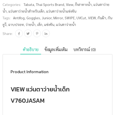
Categories:
Tabata
,
Thai Sports Brand
,
View
,
กีฬาทางน้ำ
,
แว่นตาว่าย
น้ำ
,
แว่นตาว่ายน้ำสำหรับเด็ก
,
แว่นตาว่ายน้ำแข่งขัน
Tags:
Antifog
,
Goggles
,
Junior
,
Mirror
,
SWIPE
,
UVCut
,
VIEW
,
กันฝ้า
,
กัน
ยูวี
,
ฉาบปรอท
,
ว่ายน้ำ
,
เด็ก
,
แข่งขัน
,
แว่นตาว่ายน้ำ
Share:
คำอธิบาย
ข้อมูลเพิ่มเติม
บทวิจารณ์ (0)
Product Information
VIEW แว่นตาว่ายน้ำเด็ก
V760JASAM