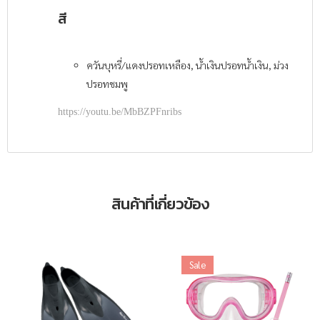
สี
ควันบุหรี่/แดงปรอทเหลือง, น้ำเงินปรอทน้ำเงิน, ม่วง
ปรอทชมพู
https://youtu.be/MbBZPFnribs
สินค้าที่เกี่ยวข้อง
Sale