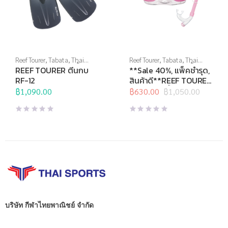
Reef Tourer
,
Tabata
,
Thai
Reef Tourer
,
Tabata
,
Thai
Sports Brand
,
กีฬาทางน้ำ
,
ตีน
Sports Brand
,
กีฬาทางน้ำ
,
REEF TOURER ตีนกบ
**Sale 40%, แพ็คชำรุด,
กบ
,
อุปกรณ์ดำน้ำ
หน้ากากดำน้ำ
,
อุปกรณ์ดำน้ำ
RF-12
สินค้าดี**REEF TOURER
หน้ากากดำน้ำชุด สำหรับ
฿
1,090.00
฿
630.00
฿
1,050.00
Original
Current
เด็กอายุ 4-9 ปี รุ่น
price
price
RC9201
was:
is:
฿1,050.00.
฿630.00.
บริษัท กีฬาไทยพาณิชย์ จำกัด