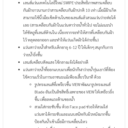
เลนส์แว่นเทคโนโลยีใหม่ SWIPE ประสิทธิภาพสารเคลือบ
กันฝ้ายาวนานกว่าสารเคลือบกันฝ้าปกติ 10 เท่า เมื่อมีฝ้าเกิด
สามารถใช้นิ้วมือเช็ดด้านในของเลนส์แล้วสวมแว่นว่ายต่อได้
เลย (สารเคลือบกันฝ้าในแว่นตาว่ายน้ำทั่วไป จะไม่แนะนำ
ให้ขัดถูที่เลนส์ด้านใน เนื่องจากจะทำให้สารที่เคลือบกันฝ้า
ไว้ หลุดลอกออก และทำให้แว่นเกิดฝ้าได้ง่ายขึ้น)
แว่นตาว่ายน้ำสำหรับเด็กอายุ 6-12 ปี ให้เด็กๆ สนุกกับการ
ว่ายน้ำยิ่งขึ้น
เลนส์เคลือบตัดแสง ใช้กลางแจ้งได้อย่างดี
แว่นตาว่ายน้ำที่ออกแบบมาเพื่อนักกีฬาว่ายน้ำรุ่นเยาว์ที่ต้อง
ใช้ความเร็วในการเอาชนะแม้เพียงเสี้ยววินาที ด้วย
รูปทรงเลนส์ที่เพรียวขึ้น VIEW พัฒนารูปทรงเลนส์
Blade อันเป็นลิขสิทธิ์เฉพาะของ VIEW ให้เพรียวยิ่ง
ขึ้น เพื่อลดแรงต้านของน้ำ
สวมใส่กระชับขึ้น ด้วย Face pad ช่วยให้สวมใส่
แว่นตาได้กระชับและแนบสนิทกับผิวหนังมากขึ้น
ป้องกันน้ำเข้าเมื่อมีการเคลื่อนไหว