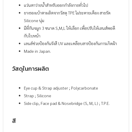
แว่นตาว่ายน้ำสำหรับออกกำลังกายทั่วไป
ยางรองเบ้าตาผลิตจากวัสดุ TPE ไม่ระคายเคือง สายรัด
Silicone นุ่ม
มีที่กันจมูก 3 ขนาด S,M,L ให้เลือก เพื่อปรับให้เลนส์พอดี
กับใบหน้า
เลนส์ช่วยป้องกันรังสี UV และเคลือบสารป้องกันการเกิดฝ้า
Made in Japan.
วัสดุในการผลิต
Eye cup & Strap adjuster ; Polycarbonate
Strap ; Silicone
Side clip, Face pad & Nosebridge (S, M, L) ; T.P.E.
สี