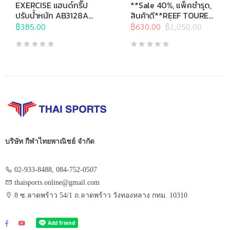
บริหารมือ
,
อุปกรณ์บริหารกาย
,
Sports Brand
,
กีฬาทางน้ำ
,
EXERCISE แฮนด์กริ๊ป
**Sale 40%, แพ็คชำรุด,
อุปกรณ์เพื่อสุขภาพ
หน้ากากดำน้ำ
,
อุปกรณ์ดำน้ำ
ปรับน้ำหนัก AB3128A
สินค้าดี**REEF TOURER
10-40 กก.
หน้ากากดำน้ำชุด สำหรับ
฿
385.00
฿
630.00
฿
1,050.00
Original
Current
เด็กอายุ 4-9 ปี รุ่น
price
price
RC9201
was:
is:
฿1,050.00.
฿630.00.
บริษัท กีฬาไทยพาณิชย์ จำกัด
02-933-8488, 084-752-0507
thaisports.online@gmail.com
8 ซ.ลาดพร้าว 54/1 ถ.ลาดพร้าว วังทองหลาง กทม. 10310