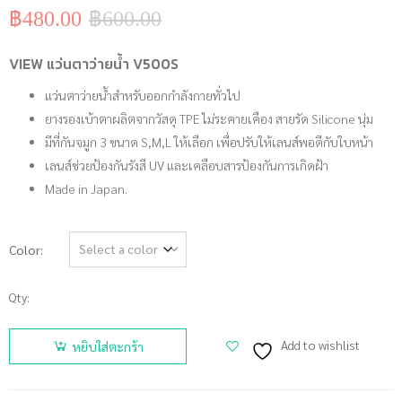
฿
480.00
฿
600.00
Original
Current
price
price
was:
is:
VIEW แว่นตาว่ายน้ำ V500S
฿600.00.
฿480.00.
แว่นตาว่ายน้ำสำหรับออกกำลังกายทั่วไป
ยางรองเบ้าตาผลิตจากวัสดุ TPE ไม่ระคายเคือง สายรัด Silicone นุ่ม
มีที่กันจมูก 3 ขนาด S,M,L ให้เลือก เพื่อปรับให้เลนส์พอดีกับใบหน้า
เลนส์ช่วยป้องกันรังสี UV และเคลือบสารป้องกันการเกิดฝ้า
Made in Japan.
Color
Qty:
จำนวน
VIEW
Add to wishlist
หยิบใส่ตะกร้า
แว่นตาว่าย
น้ำ V500S
ชิ้น