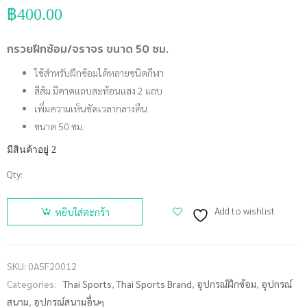
฿
400.00
กรวยฝึกซ้อม/จราจร ขนาด 50 ซม.
ใช้สำหรับฝึกซ้อมได้หลายชนิดกีฬา
สีส้ม มีคาดแถบสะท้อนแสง 2 แถบ
เพิ่มความเห็นชัดเวลากลางคืน
ขนาด 50 ซม.
มีสินค้าอยู่ 2
Qty:
จำนวน
กรวยฝึก
Add to wishlist
หยิบใส่ตะกร้า
ซ้อม/
จราจร
Cone
SKU:
0A5F20012
ขนาด 50
Categories:
Thai Sports
,
Thai Sports Brand
,
อุปกรณ์ฝึกซ้อม
,
อุปกรณ์
ซม. ชิ้น
สนาม
,
อุปกรณ์สนามอื่นๆ