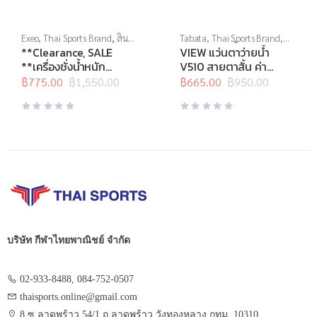
Exeo
,
Thai Sports Brand
,
สิน
Tabata
,
Thai Sports Brand
,
ค้าล็อตสุดท้าย
,
อุปกรณ์เพื่อ
View
,
กีฬาทางน้ำ
,
แว่นตาว่าย
**Clearance, SALE
VIEW แว่นตาว่ายน้ำ
สุขภาพ
,
เครื่องชั่งน้ำหนัก
,
เครื่อง
น้ำ
,
แว่นตาว่ายน้ำสายตา
**เครื่องชั่งน้ำหนัก
V510 สายตาสั้น ค่า
ชั่งน้ำหนักวัดไขมัน
ดิจิตอล Body Fat
สายตา -2.0 ถึง -10.0
฿
775.00
฿
1,550.00
฿
665.00
฿
950.00
Original
Current
Original
Current
EF934 Wireless
price
price
price
price
was:
is:
was:
is:
฿1,550.00.
฿775.00.
฿950.00.
฿665.00.
บริษัท กีฬาไทยพาณิชย์ จำกัด
02-933-8488, 084-752-0507
thaisports.online@gmail.com
8 ซ.ลาดพร้าว 54/1 ถ.ลาดพร้าว วังทองหลาง กทม. 10310