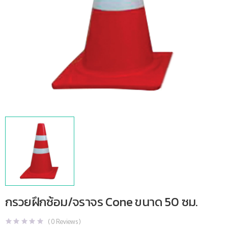
กรวยฝึกซ้อม/จราจร Cone ขนาด 50 ซม.
(
0
Reviews )