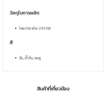
วัสดุในการผลิต
โฟม EVA ชนิด 15PE R|R
สี
ส้ม, น้ำเงิน, ชมพู
สินค้าที่เกี่ยวข้อง