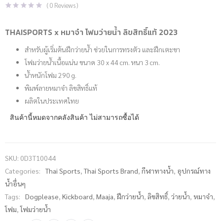
(
0
Reviews )
THAISPORTS x หมาจ๋า โฟมว่ายน้ำ ลิขสิทธิ์แท้ 2023
สำหรับผู้เริ่มต้นฝึกว่ายน้ำ ช่วยในการทรงตัว และฝึกเตะขา
โฟมว่ายน้ำเนื้อแน่น ขนาด 30 x 44 cm. หนา 3 cm.
น้ำหนักโฟม 290 g.
พิมพ์ลายหมาจ๋า ลิขสิทธิ์แท้
ผลิตในประเทศไทย
สินค้านี้หมดจากคลังสินค้า ไม่สามารถซื้อได้
SKU:
0D3T10044
Categories:
Thai Sports
,
Thai Sports Brand
,
กีฬาทางน้ำ
,
อุปกรณ์ทาง
น้ำอื่นๆ
Tags:
Dogplease
,
Kickboard
,
Maaja
,
ฝึกว่ายน้ำ
,
ลิขสิทธิ์
,
ว่ายน้ำ
,
หมาจ๋า
,
โฟม
,
โฟมว่ายน้ำ