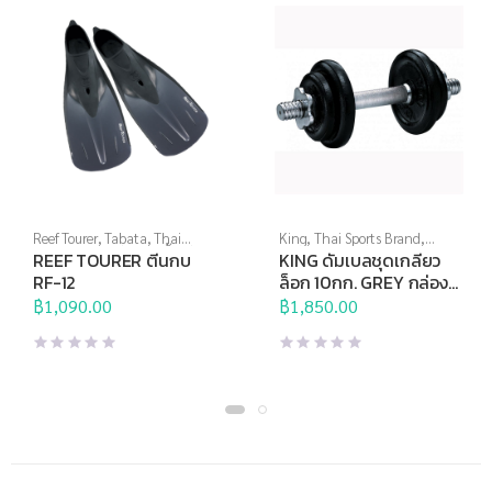
Reef Tourer
,
Tabata
,
Thai
King
,
Thai Sports Brand
,
Sports Brand
,
กีฬาทางน้ำ
,
ตีน
ดัมเบล
,
อุปกรณ์บริหารกาย
REEF TOURER ตีนกบ
KING ดัมเบลชุดเกลียว
กบ
,
อุปกรณ์ดำน้ำ
RF-12
ล็อก 10กก. GREY กล่อง
ABS
฿
1,090.00
฿
1,850.00